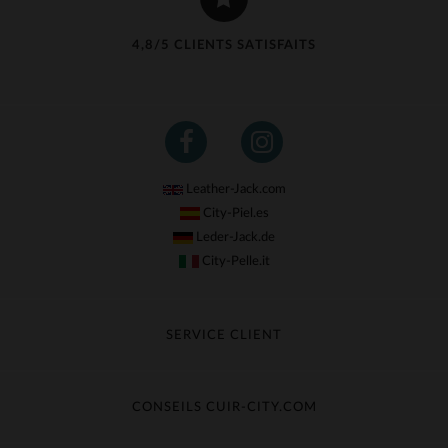
4,8/5 CLIENTS SATISFAITS
Leather-Jack.com
City-Piel.es
Leder-Jack.de
City-Pelle.it
SERVICE CLIENT
Suivre ma commande
Échange & Remboursement
CONSEILS CUIR-CITY.COM
Questions fréquentes