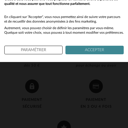
qualité et nous assurer que tout fonctionne parfaitement.
Would you like to be redirected to our English site?
No
En cliquant sur "Accepter", vous nous permettez ainsi de suivre votre parcours
et de recueillir des données anonymisées à des fins marketing.
Autrement, vous pouvez choisir de définir les paramètres par vous-même.
Yes
Quelque soit votre choix, vous pouvez à tout moment modifier vos préférences.
PARAMÉTRER
ACCEPTER
LIVRAISON OFFERTE
RETOUR 90J OFFERT
dès 50 €
pour échange ou avoir
PAIEMENT
PAIEMENT
SÉCURISÉ
EN 3 OU 4 FOIS