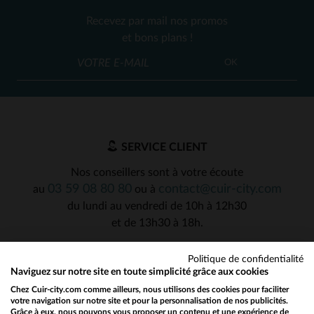
Recevez par mail nos promos
et bons plans !
OK
SERVICE CLIENT
Nos conseillers sont à votre écoute
03 59 08 80 80
contact@cuir-city.com
au
ou à
du lundi au vendredi de 10h à 12h30
et de 13h30 à 18h.
Politique de confidentialité
Naviguez sur notre site en toute simplicité grâce aux cookies
NOS PARTENAIRES DE CONFIANCE
Chez Cuir-city.com comme ailleurs, nous utilisons des cookies pour faciliter
votre navigation sur notre site et pour la personnalisation de nos publicités.
Grâce à eux, nous pouvons vous proposer un contenu et une expérience de