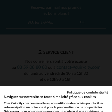
Recevez par mail nos promos
et bons plans !
OK
SERVICE CLIENT
Nos conseillers sont à votre écoute
03 59 08 80 80
contact@cuir-city.com
au
ou à
du lundi au vendredi de 10h à 12h30
et de 13h30 à 18h.
Politique de confidentialité
Naviguez sur notre site en toute simplicité grâce aux cookies
NOS PARTENAIRES DE CONFIANCE
Chez Cuir-city.com comme ailleurs, nous utilisons des cookies pour faciliter
votre navigation sur notre site et pour la personnalisation de nos publicités.
Grâce à eux, nous pouvons vous proposer un contenu et une expérience de