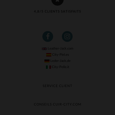
4,8/5 CLIENTS SATISFAITS
Leather-Jack.com
City-Piel.es
Leder-Jack.de
City-Pelle.it
SERVICE CLIENT
Suivre ma commande
Échange & Remboursement
CONSEILS CUIR-CITY.COM
Questions fréquentes