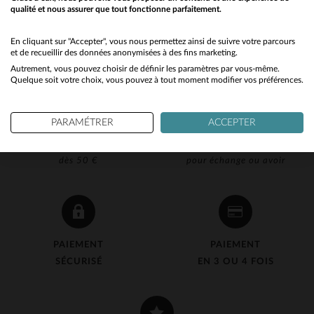
qualité et nous assurer que tout fonctionne parfaitement.
Would you like to be redirected to our English site?
No
En cliquant sur "Accepter", vous nous permettez ainsi de suivre votre parcours
et de recueillir des données anonymisées à des fins marketing.
Autrement, vous pouvez choisir de définir les paramètres par vous-même.
Yes
Quelque soit votre choix, vous pouvez à tout moment modifier vos préférences.
PARAMÉTRER
ACCEPTER
LIVRAISON OFFERTE
RETOUR 90J OFFERT
dès 50 €
pour échange ou avoir
PAIEMENT
PAIEMENT
SÉCURISÉ
EN 3 OU 4 FOIS