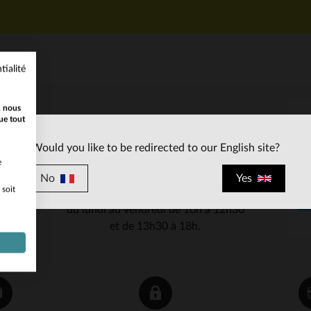
tialité
, nous
ue tout
SERVICE CLIENT
Would you like to be redirected to our English site?
Nos conseillers sont à votre écoute
e
03 59 08 80 80
contact@cuir-
au
ou à
No
Yes
 soit
city.com
du lundi au vendredi de 10h à 12h30
et de 13h30 à 18h.