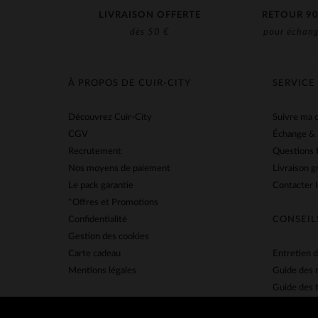
LIVRAISON OFFERTE
RETOUR 90
dès 50 €
pour échang
À PROPOS DE CUIR-CITY
SERVICE
Découvrez Cuir-City
Suivre ma
CGV
Échange &
Recrutement
Questions 
Nos moyens de paiement
Livraison g
Le pack garantie
Contacter l
*Offres et Promotions
Confidentialité
CONSEIL
Gestion des cookies
Carte cadeau
Entretien d
Mentions légales
Guide des 
Guide des t