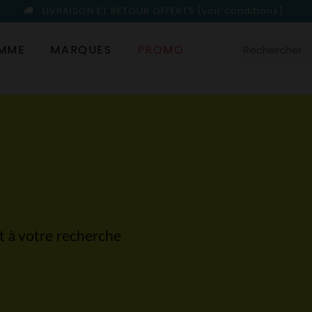
LIVRAISON ET RETOUR OFFERTS
(voir conditions)
MME
MARQUES
PROMO
nt à votre recherche