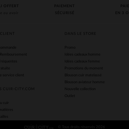
J OFFERT
PAIEMENT
PAI
e ou avoir
SÉCURISÉ
EN 3 O
 CLIENT
DANS LE STORE
 commande
Promo
 Remboursement
Idées cadeaux homme
fréquentes
Idées cadeaux femme
ratuite
Promotions du moment
e service client
Blouson cuir matelassé
Blouson aviateur homme
S CUIR-CITY.COM
Nouvelle collection
Outlet
u cuir
matières
ailles
© Tous droits réservés 2026