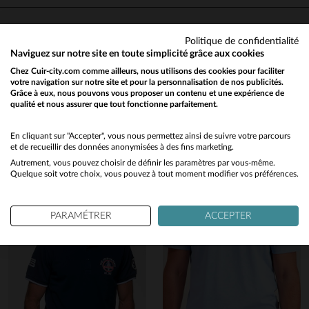
Très bon produit.Merci !
Avis du
06/03/2022
, suite à une
expérience du
25/02/2022
par
R
Politique de confidentialité
Basé sur
1
avis soumis à un
M.
contrôle
Naviguez sur notre site en toute simplicité grâce aux cookies
Voir tous les avis sur ce site
UTILE
(0)
Chez Cuir-city.com comme ailleurs, nous utilisons des cookies pour faciliter
Signaler
votre navigation sur notre site et pour la personnalisation de nos publicités.
Vous aimerez également…
5
étoiles
1
Grâce à eux, nous pouvons vous proposer un contenu et une expérience de
qualité et nous assurer que tout fonctionne parfaitement.
Would you like to be redirected to our English site?
4
étoiles
0
Découvrez ces produits similaires sélectionnés pour vous
1
3
étoiles
0
No
En cliquant sur "Accepter", vous nous permettez ainsi de suivre votre parcours
2
étoiles
0
et de recueillir des données anonymisées à des fins marketing.
1
étoile
0
Autrement, vous pouvez choisir de définir les paramètres par vous-même.
Yes
Quelque soit votre choix, vous pouvez à tout moment modifier vos préférences.
Trier les avis
PARAMÉTRER
ACCEPTER