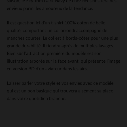
saison, le Sky Trim Dark Navy de chez Redskins fera des
envieux parmi les amoureux de la tendance.
Il est question ici d’un t-shirt 100% coton de belle
qualité, comportant un col arrondi accompagné de
manches courtes. Le col est à bords-côtes pour une plus
grande durabilité. Il tiendra après de multiples lavages.
Bien sûr l’attraction première du modèle est son
illustration arborée sur la face avant, qui présente l’image
en version BD d’un aviateur dans les airs.
Laisser parler votre style et vos envies avec ce modèle
qui est un bon basique qui trouvera aisément sa place
dans votre quotidien branché.
5
5
/
5
Avis collecté par un tiers