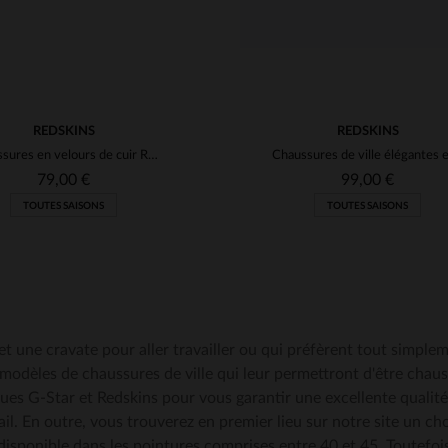
REDSKINS
REDSKINS
Chaussures en velours de cuir Redskins Navy
79,00 €
99,00 €
TOUTES SAISONS
TOUTES SAISONS
 une cravate pour aller travailler ou qui préfèrent tout simplem
 modèles de chaussures de ville qui leur permettront d'être chau
es G-Star et Redskins pour vous garantir une excellente qualité e
il. En outre, vous trouverez en premier lieu sur notre site un cho
disponible dans les pointures comprises entre 40 et 45. Toutefo