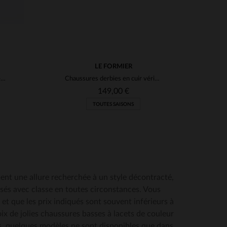
LE FORMIER
Chaussures de ville élégantes en cuir
Chaussures derbies en cuir véritable made in france
149,00 €
TOUTES SAISONS
ent une allure recherchée à un style décontracté,
ssés avec classe en toutes circonstances. Vous
t que les prix indiqués sont souvent inférieurs à
ix de jolies chaussures basses à lacets de couleur
is, quelques modèles ne sont disponibles que dans