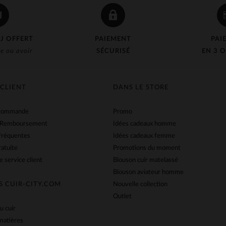
J OFFERT
PAIEMENT
PAI
e ou avoir
SÉCURISÉ
EN 3 O
 CLIENT
DANS LE STORE
 commande
Promo
 Remboursement
Idées cadeaux homme
fréquentes
Idées cadeaux femme
ratuite
Promotions du moment
e service client
Blouson cuir matelassé
Blouson aviateur homme
S CUIR-CITY.COM
Nouvelle collection
Outlet
u cuir
matières