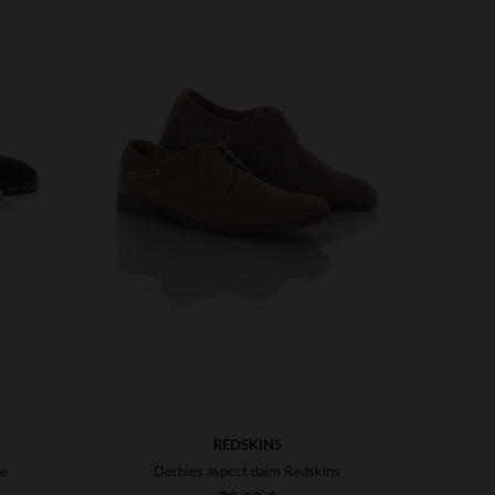
S
TAILLES DISPONIBLES
41
REDSKINS
ne
Derbies aspect daim Redskins