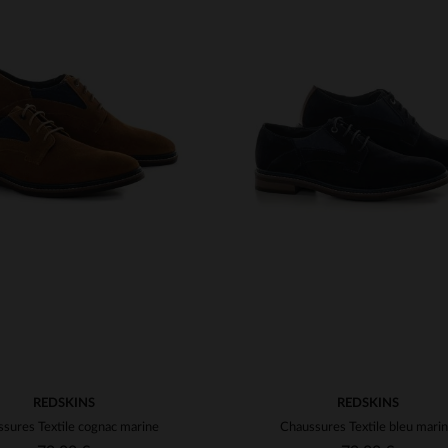
ILLES DISPONIBLES
TAILLES DISPONIBLE
40
41
43
44
40
44
REDSKINS
REDSKINS
sures Textile cognac marine
Chaussures Textile bleu mari