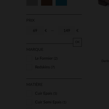
Gris
Marron
Bleu
PRIX
€
—
€
OK
MARQUE
Le Formier
(2)
Derby
Redskins
(7)
MATIÈRE
Cuir Epais
(5)
Cuir Semi Epais
(1)