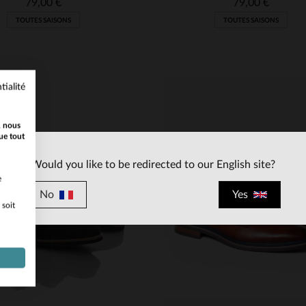
79,00 €
79,00 €
TOUTES SAISONS
TOUTES SAISONS
tialité
, nous
ue tout
Would you like to be redirected to our English site?
e
No
Yes
 soit
ILLES DISPONIBLES
TAILLES DISPONIBLE
40
41