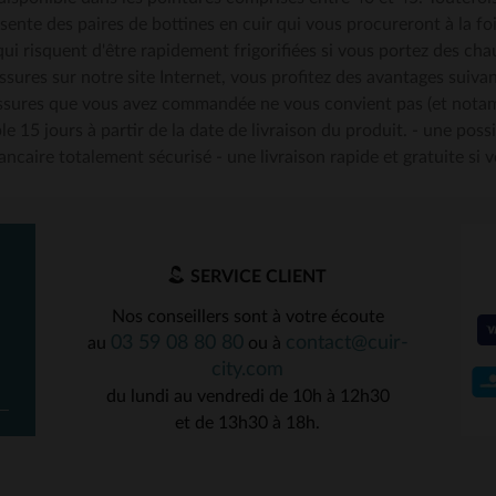
sente des paires de bottines en cuir qui vous procureront à la foi
qui risquent d'être rapidement frigorifiées si vous portez des c
ILLES DISPONIBLES
TAILLES DISPONIBLE
ures sur notre site Internet, vous profitez des avantages suivan
aussures que vous avez commandée ne vous convient pas (et nota
40
42
le 15 jours à partir de la date de livraison du produit. - une pos
ancaire totalement sécurisé - une livraison rapide et gratuite si
SERVICE CLIENT
Nos conseillers sont à votre écoute
03 59 08 80 80
contact@cuir-
au
ou à
city.com
du lundi au vendredi de 10h à 12h30
et de 13h30 à 18h.