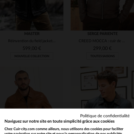
MASTER
SERGE PARIENTE
Réinvention du field jacket : cuir de vachette, robustesse et style.
CREED MOCCA : cuir de mouton, col vieilli, pour toutes saisons.
599,00 €
299,00 €
NOUVELLE COLLECTION
TOUTES SAISONS
TAILLES DISPONIBLES
S
M
L
XL
2XL
TAILLES DISPONIBLES
Politique de confidentialité
3XL
4XL
M
L
XL
2XL
3XL
Naviguez sur notre site en toute simplicité grâce aux cookies
Chez Cuir-city.com comme ailleurs, nous utilisons des cookies pour faciliter
votre navigation sur notre site et pour la personnalisation de nos publicités.