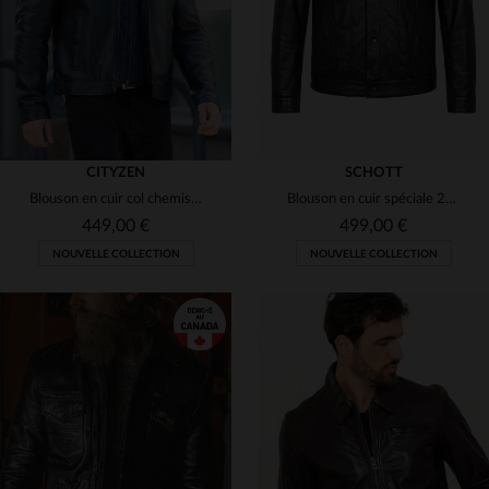
CITYZEN
SCHOTT
Blouson en cuir col chemise épuré bleu marine avec parementure amovible
Blouson en cuir spéciale 20 ans de Cuir-City.com en collaboration avec Schott NYC
449,00 €
499,00 €
NOUVELLE COLLECTION
NOUVELLE COLLECTION
TAILLES DISPONIBLES
TAILLES DISPONIBLES
S
M
L
XL
2XL
S
M
L
XL
2XL
3XL
4XL
3XL
4XL