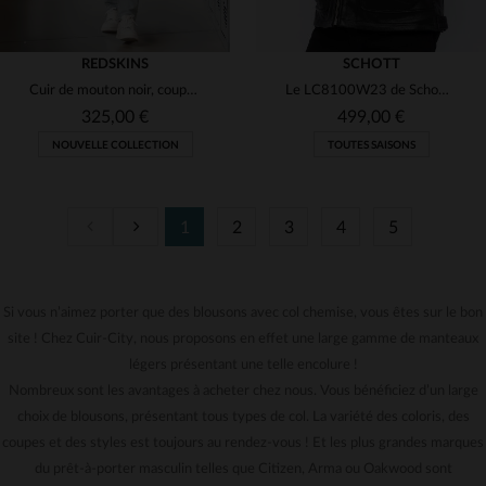
REDSKINS
SCHOTT
Cuir de mouton noir, coupe ajustée : le blouson Redskins intemporel.
Le LC8100W23 de Schott, cuir de vachette noir, robuste et intemporel.
325,00 €
499,00 €
NOUVELLE COLLECTION
TOUTES SAISONS
1
2
3
4
5
Si vous n’aimez porter que des blousons avec col chemise, vous êtes sur le bon
TAILLES DISPONIBLES
TAILLES DISPONIBLES
site ! Chez Cuir-City, nous proposons en effet une large gamme de manteaux
M
L
XL
2XL
S
M
L
XL
3XL
légers présentant une telle encolure !
Nombreux sont les avantages à acheter chez nous. Vous bénéficiez d’un large
choix de blousons, présentant tous types de col. La variété des coloris, des
coupes et des styles est toujours au rendez-vous ! Et les plus grandes marques
du prêt-à-porter masculin telles que Citizen, Arma ou Oakwood sont