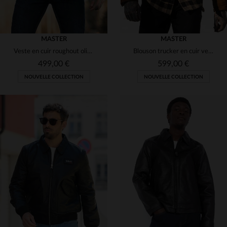
MASTER
MASTER
Veste en cuir roughout olive. Sans doublure, elle évolue avec l'usage.
Blouson trucker en cuir velours style western couleur tan
499,00 €
599,00 €
NOUVELLE COLLECTION
NOUVELLE COLLECTION
TAILLES DISPONIBLES
TAILLES DISPONIBLES
S
M
L
XL
2XL
S
M
L
XL
2XL
3XL
3XL