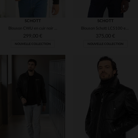
SCHOTT
SCHOTT
Blouson CWU en cuir noir avec logo velcro amovible
Blouson Schott LC5100 en cuir de vachette noir, casual et robuste.
299,00 €
375,00 €
NOUVELLE COLLECTION
NOUVELLE COLLECTION
TAILLES DISPONIBLES
S
M
L
XL
2XL
TAILLES DISPONIBLES
S
M
L
XL
2XL
3XL
4XL