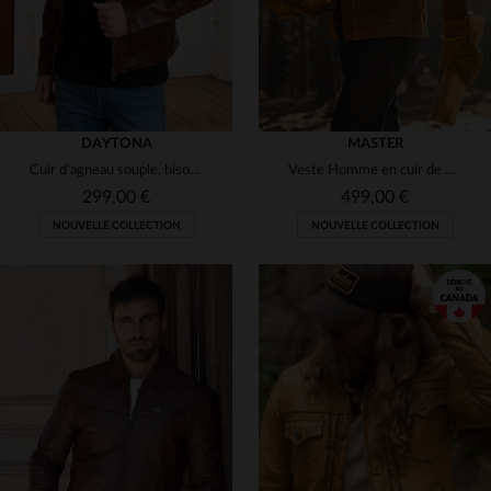
DAYTONA
MASTER
Cuir d'agneau souple, bison, col chemise. Un classique Daytona slim.
Veste Homme en cuir de vachette aspect gratté
299,00 €
499,00 €
NOUVELLE COLLECTION
NOUVELLE COLLECTION
TAILLES DISPONIBLES
M
L
XL
2XL
3XL
TAILLES DISPONIBLES
5XL
S
M
L
XL
4XL