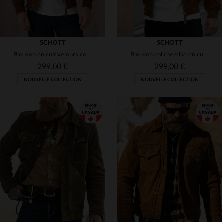
SCHOTT
SCHOTT
Blouson en cuir velours couleur rouille
Blouson col chemise en cuir velours couleur rouille
299,00 €
299,00 €
NOUVELLE COLLECTION
NOUVELLE COLLECTION
TAILLES DISPONIBLES
S
M
L
XL
2XL
TAILLES DISPONIBLES
3XL
S
M
L
XL
2XL