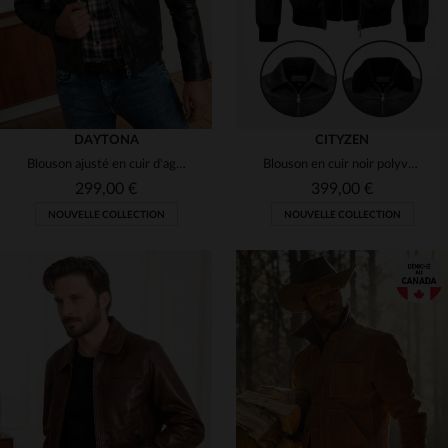
DAYTONA
CITYZEN
Blouson ajusté en cuir d'agneau noir, souple, léger et patiné.
Blouson en cuir noir polyvalent 3-en-1
299,00 €
399,00 €
NOUVELLE COLLECTION
NOUVELLE COLLECTION
TAILLES DISPONIBLES
TAILLES DISPONIBLES
M
L
XL
2XL
3XL
S
M
L
XL
2XL
4XL
5XL
3XL