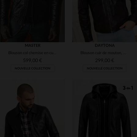
MASTER
DAYTONA
Blouson col chemise en cuir noir vieilli
Blouson cuir de mouton, marron patiné. Léger, coupe slim, urbain.
599,00 €
299,00 €
NOUVELLE COLLECTION
NOUVELLE COLLECTION
TAILLES DISPONIBLES
TAILLES DISPONIBLES
S
M
L
XL
2XL
M
L
XL
2XL
3XL
3XL
4XL
4XL
5XL