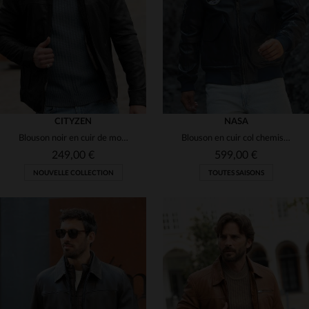
(8)
(20)
3XL
2XL
3XL
4XL
(32)
(12)
(14)
(2)
(4)
CITYZEN
NASA
Blouson noir en cuir de mouton, coupe slim, élégance urbaine et sobre.
Blouson en cuir col chemise bleu marine sous licence officielle NASA
249,00 €
599,00 €
NOUVELLE COLLECTION
TOUTES SAISONS
TAILLES DISPONIBLES
TAILLES DISPONIBLES
S
M
L
XL
2XL
S
M
L
XL
2XL