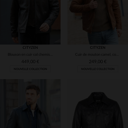
3XL
4XL
5XL
3XL
4XL
CITYZEN
CITYZEN
Blouson en cuir col chemise épuré marron avec parementure amovible
Cuir de mouton camel, coupe slim : un blouson léger et intemporel.
449,00 €
249,00 €
NOUVELLE COLLECTION
NOUVELLE COLLECTION
TAILLES DISPONIBLES
TAILLES DISPONIBLES
S
M
L
XL
2XL
S
M
L
XL
2XL
3XL
4XL
3XL
4XL