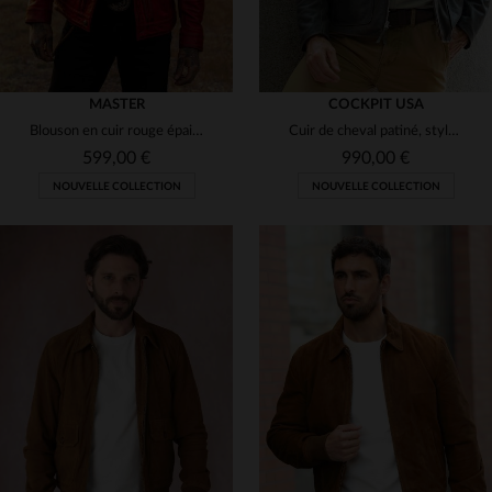
MASTER
COCKPIT USA
Blouson en cuir rouge épais vintage
Cuir de cheval patiné, style expédition vintage, coupe régulière.
599,00 €
990,00 €
NOUVELLE COLLECTION
NOUVELLE COLLECTION
TAILLES DISPONIBLES
TAILLES DISPONIBLES
S
M
L
XL
2XL
S
M
L
XL
2XL
3XL
3XL