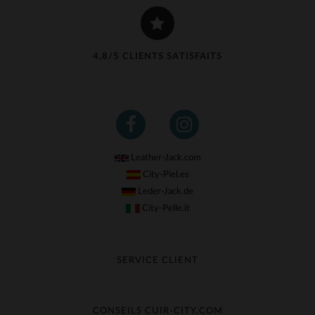
4,8/5 CLIENTS SATISFAITS
Leather-Jack.com
City-Piel.es
Leder-Jack.de
City-Pelle.it
SERVICE CLIENT
Suivre ma commande
Échange & Remboursement
CONSEILS CUIR-CITY.COM