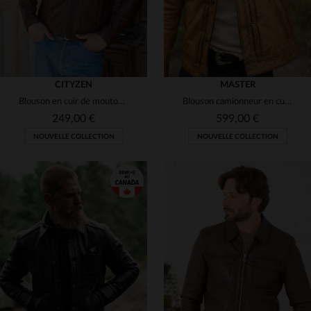
CITYZEN
MASTER
Blouson en cuir de mouton, coupe ajustée, style intemporel et élégant.
Blouson camionneur en cuir vintage marron doré
249,00 €
599,00 €
NOUVELLE COLLECTION
NOUVELLE COLLECTION
TAILLES DISPONIBLES
TAILLES DISPONIBLES
S
M
L
XL
2XL
S
M
L
XL
2XL
3XL
4XL
5XL
3XL