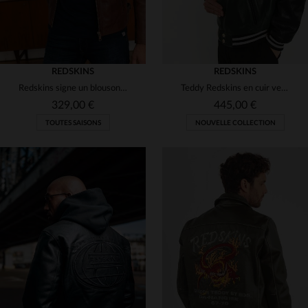
REDSKINS
REDSKINS
Redskins signe un blouson en cuir de mouton cognac, biker et élégant.
Teddy Redskins en cuir vert forêt, coupe ajustée et badges brodés.
329,00 €
445,00 €
TOUTES SAISONS
NOUVELLE COLLECTION
TAILLES DISPONIBLES
TAILLES DISPONIBLES
XL
2XL
L