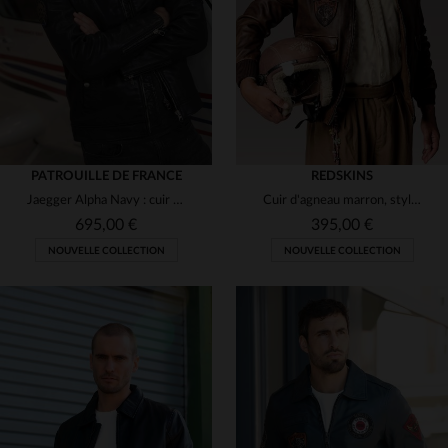
(2)
3XL
M
L
XL
2XL
(32)
(14)
(2)
(4)
PATROUILLE DE FRANCE
REDSKINS
Jaegger Alpha Navy : cuir de mouton bleu marine, aviateur élégant.
Cuir d'agneau marron, style aviateur, poches à rabat et col à revers.
695,00 €
395,00 €
NOUVELLE COLLECTION
NOUVELLE COLLECTION
TAILLES DISPONIBLES
TAILLES DISPONIBLES
M
L
XL
2XL
3XL
S
M
L
XL
2XL