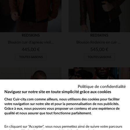
REDSKINS
REDSKINS
Blouson cuir d'agneau vieilli, col chemise, style vintage Redskins.
Blouson Redskins en cuir biodégradable, marron vieilli et sans chrome.
445,00 €
545,00 €
TOUTES SAISONS
TOUTES SAISONS
Politique de confidentialité
Naviguez sur notre site en toute simplicité grâce aux cookies
Chez Cuir-city.com comme ailleurs, nous utilisons des cookies pour faciliter
TAILLES DISPONIBLES
TAILLES DISPONIBLES
votre navigation sur notre site et pour la personnalisation de nos publicités.
Grâce à eux, nous pouvons vous proposer un contenu et une expérience de
qualité et nous assurer que tout fonctionne parfaitement.
Would you like to be redirected to our English site?
M
L
XL
L
XL
2XL
No
En cliquant sur "Accepter", vous nous permettez ainsi de suivre votre parcours