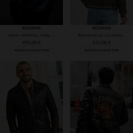
REDSKINS
REDSKINS
Jacker x Redskins : teddy noir en vachette. Détails brodés et coupe.
Blouson en cuir col chemise kaki avec broderie dragon
495,00 €
545,00 €
NOUVELLE COLLECTION
NOUVELLE COLLECTION
TAILLES DISPONIBLES
TAILLES DISPONIBLES
S
L
M
L
XL