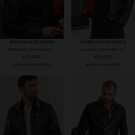
PATROUILLE DE FRANCE
PATROUILLE DE FRANCE
Blouson en cuir mouton noir style aviateur signé Redskins.
Le Jaegger Alpha kaki, cuir d'agneau inspiré des vestes de pilote.
695,00 €
695,00 €
NOUVELLE COLLECTION
NOUVELLE COLLECTION
TAILLES DISPONIBLES
S
M
L
2XL
3XL
TAILLES DISPONIBLES
4XL
S
M
L
XL
2XL