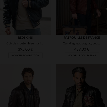
REDSKINS
PATROUILLE DE FRANCE
Cuir de mouton bleu marine, style teddy, col chemise et coupe ajustée.
Cuir d'agneau cognac, coupe aviateur, détails Patrouille de France.
395,00 €
489,00 €
NOUVELLE COLLECTION
NOUVELLE COLLECTION
TAILLES DISPONIBLES
TAILLES DISPONIBLES
S
M
L
XL
S
M
L
XL
2XL