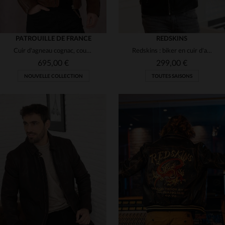
PATROUILLE DE FRANCE
REDSKINS
Cuir d'agneau cognac, coupe slim.Blouson aviateur fonctionnel.
Redskins : biker en cuir d'agneau noir, doux et style rock affirmé.
695,00 €
299,00 €
NOUVELLE COLLECTION
TOUTES SAISONS
TAILLES DISPONIBLES
TAILLES DISPONIBLES
2XL
XL