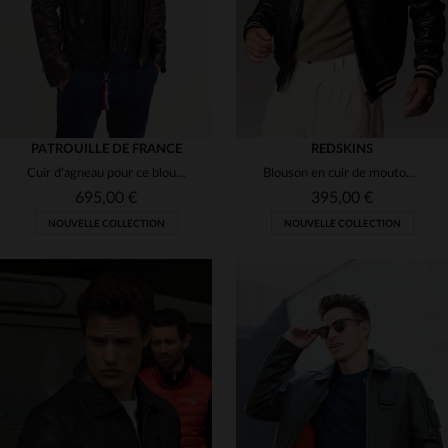
PATROUILLE DE FRANCE
REDSKINS
Cuir d'agneau pour ce blouson aviateur, coupe regular et polyvalente.
Blouson en cuir de mouton noir, style biker et urbain, signé Redskins.
695,00 €
395,00 €
NOUVELLE COLLECTION
NOUVELLE COLLECTION
TAILLES DISPONIBLES
S
L
XL
2XL
3XL
TAILLES DISPONIBLES
4XL
M
L
XL