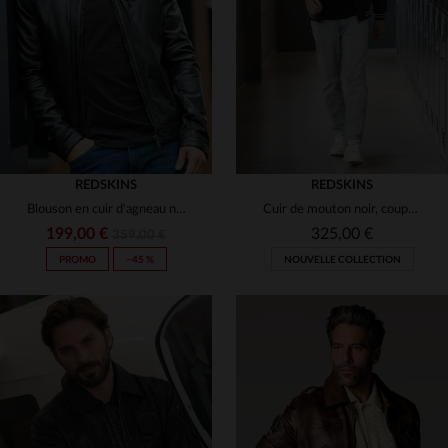
(7)
(1)
(7)
(2)
(6)
(12)
(22)
(24)
(19)
REDSKINS
REDSKINS
Blouson en cuir d'agneau noir, sobre et intemporel, signé Redskins.
Cuir de mouton noir, coupe ajustée : le blouson Redskins intemporel.
(3)
(4)
(8)
199,00 €
325,00 €
359,00 €
(14)
PROMO
−45 %
NOUVELLE COLLECTION
(27)
(8)
(3)
(8)
(1)
(1)
(7)
(1)
(16)
(6)
TAILLES DISPONIBLES
(28)
(7)
(2)
S
M
L
XL
2XL
TAILLES DISPONIBLES
(8)
(8)
(28)