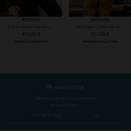
REDSKINS
REDSKINS
Cuir de mouton marron, coupe ajustée : un blouson Redskins intemporel.
Le Dragon Cohiba, cuir vieilli et dragon brodé, style années 80.
475,00 €
515,00 €
NOUVELLE COLLECTION
NOUVELLE COLLECTION
NEWSLETTER
TAILLES DISPONIBLES
TAILLES DISPONIBLES
Recevez par mail nos promos
2XL
M
et bons plans !
OK