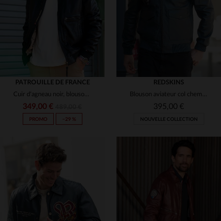
4XL
3XL
PATROUILLE DE FRANCE
REDSKINS
Cuir d'agneau noir, blouson aviateur Redskins et Patrouille de France.
Blouson aviateur col chemise en cuir bleu océan
349,00 €
395,00 €
489,00 €
PROMO
−29 %
NOUVELLE COLLECTION
TAILLES DISPONIBLES
TAILLES DISPONIBLES
S
M
L
XL
3XL
S
M
L
XL
2XL