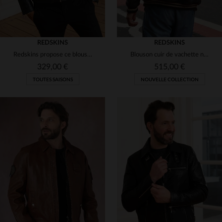
REDSKINS
REDSKINS
Redskins propose ce blouson en cuir de mouton noir, le RIDER2 STONER.
Blouson cuir de vachette noir, dragon brodé, coupe oversize Redskins.
329,00 €
515,00 €
TOUTES SAISONS
NOUVELLE COLLECTION
TAILLES DISPONIBLES
TAILLES DISPONIBLES
XL
2XL