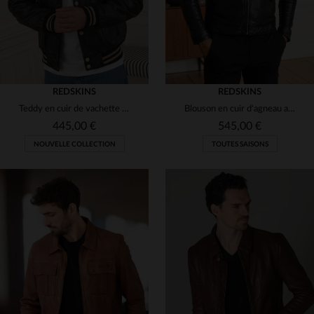
REDSKINS
REDSKINS
Teddy en cuir de vachette noir, coupe regular, signé Redskins.
Blouson en cuir d'agneau au tannage, chic et éco-responsable.
445,00 €
545,00 €
NOUVELLE COLLECTION
TOUTES SAISONS
TAILLES DISPONIBLES
TAILLES DISPONIBLES
S
M
L
2XL
3XL
L
XL
2XL