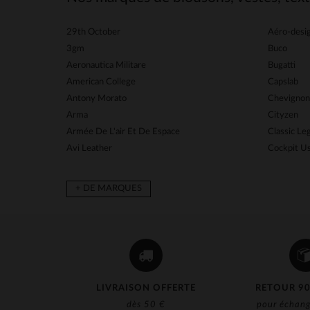
29th October
Aéro-desi
3gm
Buco
Aeronautica Militare
Bugatti
American College
Capslab
Antony Morato
Chevignon
Arma
Cityzen
Armée De L'air Et De Espace
Classic L
Avi Leather
Cockpit U
+ DE MARQUES
LIVRAISON OFFERTE
RETOUR 90
dès 50 €
pour échang