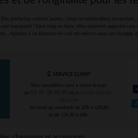
s et de l’originalité pour les
 Des perfectos colorés jaunes, roses ou même bleus turquoises, de
 qui manquent ! Sans trop en faire, elles viennent apporter une v
ots… Ajoutez-y un blouson mi-cuir mi-velours avec ses laçages, et
SERVICE CLIENT
Nos conseillers sont à votre écoute
03 59 08 80 80
contact@cuir-
au
ou à
city.com
du lundi au vendredi de 10h à 12h30
et de 13h30 à 18h.
les, chaussures et accessoires