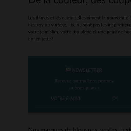
De la couleur, des coupe
Les dames et les demoiselles aiment la nouveauté !
destroy ou vintage… ce ne sont pas les inspirations
votre jean slim, votre top blanc et une paire de bo
qui en jette !
NEWSLETTER
Recevez par mail nos promos
et bons plans !
OK
Nos marques de blousons, vestes, texti