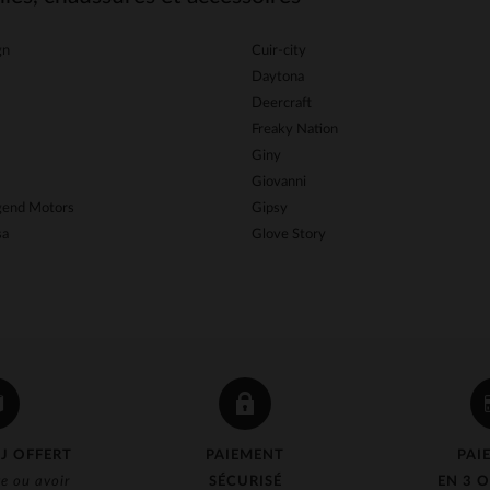
gn
Cuir-city
Daytona
Deercraft
Freaky Nation
Giny
Giovanni
egend Motors
Gipsy
sa
Glove Story
J OFFERT
PAIEMENT
PAI
e ou avoir
SÉCURISÉ
EN 3 O