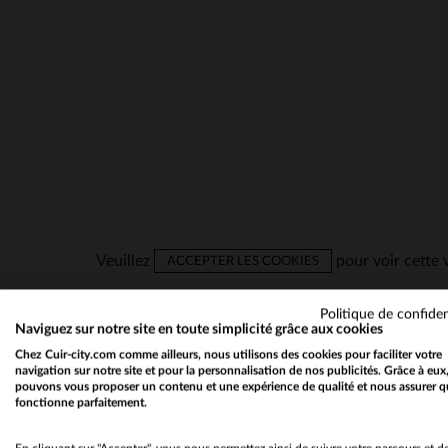
Veuillez
pour voir cette 
ACCEPTER LES COOKIES
Politique de confiden
Naviguez sur notre site en toute simplicité grâce aux cookies
VESTES EN CUIR, PARKA
Chez Cuir-city.com comme ailleurs, nous utilisons des cookies pour faciliter votre
navigation sur notre site et pour la personnalisation de nos publicités. Grâce à eux
TROUVEZ VOTRE PROCHAI
pouvons vous proposer un contenu et une expérience de qualité et nous assurer q
fonctionne parfaitement.