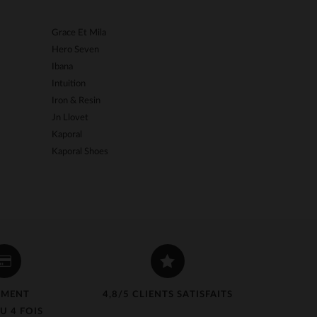
Grace Et Mila
Kome's Road
Hero Seven
Korintage
Ibana
La Petite étoil
Intuition
Last Rebels
Iron & Resin
Le Formier
Jn Llovet
Le Temps Des 
Kaporal
Les Tropezienn
Kaporal Shoes
Levinsky
EMENT
4,8/5 CLIENTS SATISFAITS
U 4 FOIS