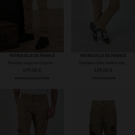
(2)
(1)
(3)
(3)
(8)
(2)
(8)
PATROUILLE DE FRANCE
PATROUILLE DE FRANCE
Pantalon cargo en coton beige avec patchs
Pantalon chino couleur sable Patrouille de France
(4)
179,00 €
129,00 €
NOUVELLE COLLECTION
TOUTES SAISONS
TAILLES DISPONIBLES
TAILLES DISPONIBLES
30
31
32
33
34
30
31
32
33
34