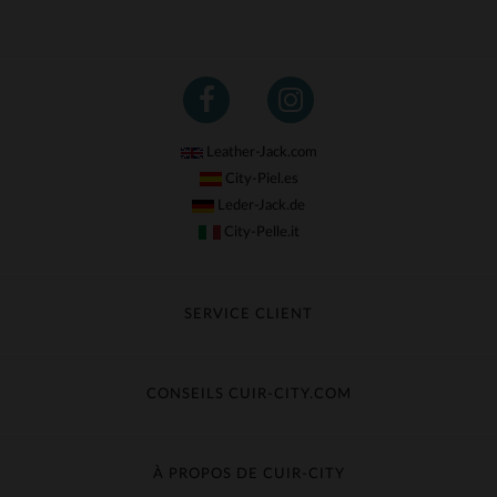
Leather-Jack.com
City-Piel.es
Leder-Jack.de
City-Pelle.it
SERVICE CLIENT
Suivre ma commande
Échange & Remboursement
CONSEILS CUIR-CITY.COM
Questions fréquentes
Livraison gratuite
Entretien du cuir
Contacter le service client
Guide des matières
À PROPOS DE CUIR-CITY