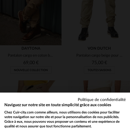
30
31
32
33
34
46
48
50
54
DAYTONA
VON DUTCH
Pantalon cargo en coton beige
Pantalon cargo beige pour homme
69,00 €
75,00 €
NOUVELLE COLLECTION
TOUTES SAISONS
Politique de confidentialité
TAILLES DISPONIBLES
Naviguez sur notre site en toute simplicité grâce aux cookies
Chez Cuir-city.com comme ailleurs, nous utilisons des cookies pour faciliter
28
29
30
31
32
TAILLES DISPONIBLES
votre navigation sur notre site et pour la personnalisation de nos publicités.
Grâce à eux, nous pouvons vous proposer un contenu et une expérience de
qualité et nous assurer que tout fonctionne parfaitement.
Would you like to be redirected to our English site?
33
34
36
L