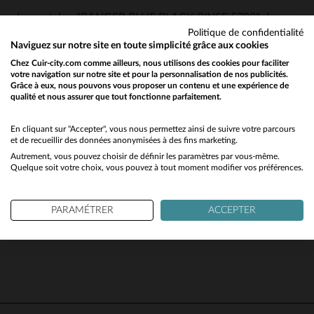
Le pantalon "RANGER BLUE BLACK RINSE 5702" de
Politique de confidentialité
Paddock'S est un caméléon du style, facile à intégrer
Naviguez sur notre site en toute simplicité grâce aux cookies
dans une garde-robe variée. Il est parfait pour les
Chez Cuir-city.com comme ailleurs, nous utilisons des cookies pour faciliter
journées décontractées associé à un t-shirt simple ou
votre navigation sur notre site et pour la personnalisation de nos publicités.
Grâce à eux, nous pouvons vous proposer un contenu et une expérience de
pour des occasions plus formelles avec une chemise bien
qualité et nous assurer que tout fonctionne parfaitement.
Would you like to be redirected to our English site?
coupée. Sa nature polyvalente le rend adapté à toutes les
No
En cliquant sur "Accepter", vous nous permettez ainsi de suivre votre parcours
saisons. En été, portez-le avec des chaussures bateau et
et de recueillir des données anonymisées à des fins marketing.
un polo pour un look nautique chic, ou combinez-le avec
Autrement, vous pouvez choisir de définir les paramètres par vous-même.
Yes
Quelque soit votre choix, vous pouvez à tout moment modifier vos préférences.
un pull en maille et des bottines en cuir pendant les mois
les plus froids. La couleur bleu marine se marie
facilement avec une gamme de couleurs, des neutres aux
PARAMÉTRER
ACCEPTER
teintes plus vives.
5
5
/
5
Avis collecté par un tiers
Produit satisfaisant