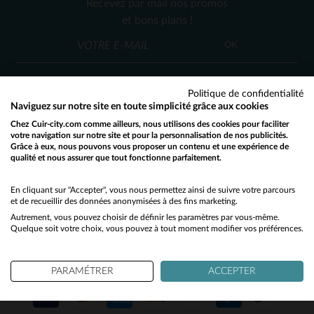
Recevez par mail nos promos
XS
S
M
L
et bons plans !
OK
Politique de confidentialité
Naviguez sur notre site en toute simplicité grâce aux cookies
Chez Cuir-city.com comme ailleurs, nous utilisons des cookies pour faciliter
SERVICE CLIENT
votre navigation sur notre site et pour la personnalisation de nos publicités.
Grâce à eux, nous pouvons vous proposer un contenu et une expérience de
Nos conseillers sont à votre écoute
qualité et nous assurer que tout fonctionne parfaitement.
Would you like to be redirected to our English site?
03 59 08 80 80
contact@cuir-city.com
au
ou à
du lundi au vendredi de 10h à 12h30
No
En cliquant sur "Accepter", vous nous permettez ainsi de suivre votre parcours
et de recueillir des données anonymisées à des fins marketing.
et de 13h30 à 18h.
Autrement, vous pouvez choisir de définir les paramètres par vous-même.
Yes
Quelque soit votre choix, vous pouvez à tout moment modifier vos préférences.
NOS PARTENAIRES DE CONFIANCE
PARAMÉTRER
ACCEPTER