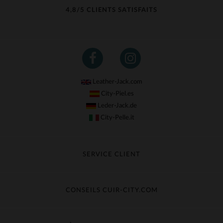
4,8/5 CLIENTS SATISFAITS
Leather-Jack.com
City-Piel.es
Leder-Jack.de
City-Pelle.it
SERVICE CLIENT
Suivre ma commande
Échange & Remboursement
CONSEILS CUIR-CITY.COM
Questions fréquentes
Livraison gratuite
Entretien du cuir