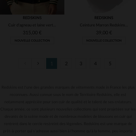
REDSKINS
REDSKINS
Cuir d'agneau et laine vert forêt : le varsity Redskins réinventé.
Ceinture Marron Redskins en cuir pour Homme
315,00 €
39,00 €
NOUVELLE COLLECTION
NOUVELLE COLLECTION
1
2
3
4
5
Redskins est l'une des grandes marques de vêtements made in France les plus
TAILLES DISPONIBLES
TAILLES DISPONIBLES
reconnues. Aussi connue sous le nom de Territoire Redskins, elle est
S
M
L
XL
2XL
90
95
notamment appréciée pour son cuir de qualité et le talent de ses créateurs.
Chaque année, ce sont plusieurs nouvelles collections qui sont projetées sur les
devants de la scène mode et de nombreux modèles de blousons en cuir qui
rentrent dans le cercle restreint des légendes. Redskins est une marque de
prêt-à-porter qui s'adresse aussi bien à l'homme qu'à la femme, peu importe