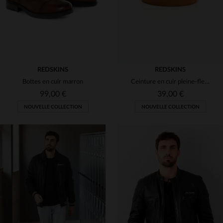
REDSKINS
REDSKINS
Bottes en cuir marron
Ceinture en cuir pleine-fleur cognac
99,00 €
39,00 €
NOUVELLE COLLECTION
NOUVELLE COLLECTION
TAILLES DISPONIBLES
40
41
42
43
44
TAILLES DISPONIBLES
45
46
47
90
95
100