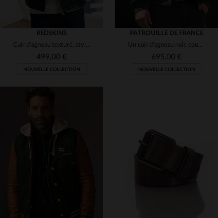
REDSKINS
PATROUILLE DE FRANCE
Cuir d'agneau texturé, style motard slim, capuche en laine amovible.
Un cuir d'agneau noir, coupe aviateur, élégant et résistant.
499,00 €
695,00 €
NOUVELLE COLLECTION
NOUVELLE COLLECTION
TAILLES DISPONIBLES
TAILLES DISPONIBLES
XL
2XL
3XL
M
L
XL
2XL
3XL