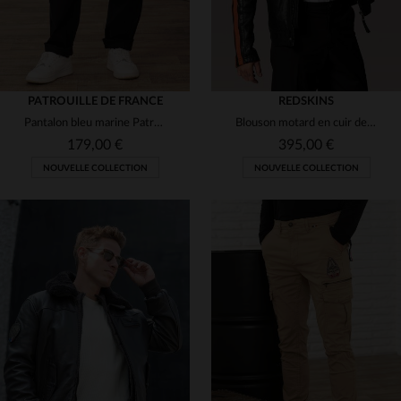
PATROUILLE DE FRANCE
REDSKINS
Pantalon bleu marine Patrouille de France avec patchs
Blouson motard en cuir de mouton, bandes orange et patchs brodés.
179,00 €
395,00 €
NOUVELLE COLLECTION
NOUVELLE COLLECTION
TAILLES DISPONIBLES
28
29
30
31
32
TAILLES DISPONIBLES
33
34
36
38
M
L
XL
2XL
3XL