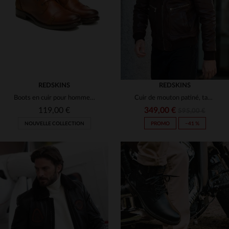
3XL
3XL
REDSKINS
REDSKINS
Boots en cuir pour homme cognac et bleu marine
Cuir de mouton patiné, tannage.Coupe bomber éco-responsable.
119,00 €
349,00 €
595,00 €
NOUVELLE COLLECTION
PROMO
−41 %
TAILLES DISPONIBLES
40
41
42
43
44
TAILLES DISPONIBLES
45
46
47
48
M
L
XL
2XL