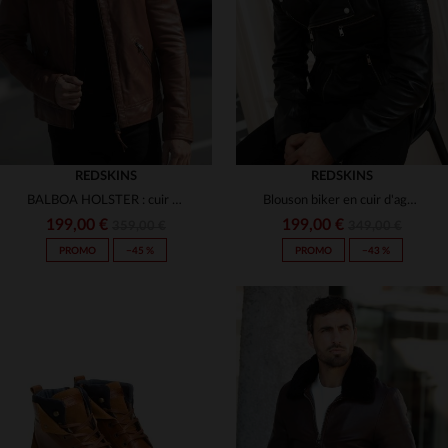
(44)
(21)
3XL
3XL
(137)
(154)
(38)
(2)
(9)
(1)
(361)
(20)
(28)
(3)
(6)
(2)
(8)
(1)
(8)
(5)
(3)
(6)
REDSKINS
(9)
REDSKINS
(35)
BALBOA HOLSTER : cuir de mouton cognac, coupe slimfit et style motard.
Blouson biker en cuir d'agneau noir, signé Redskins, esprit rock.
(16)
199,00 €
199,00 €
359,00 €
349,00 €
(10)
PROMO
−45 %
PROMO
−43 %
TAILLES DISPONIBLES
TAILLES DISPONIBLES
S
M
L
XL
2XL
S
M
L
XL
2XL