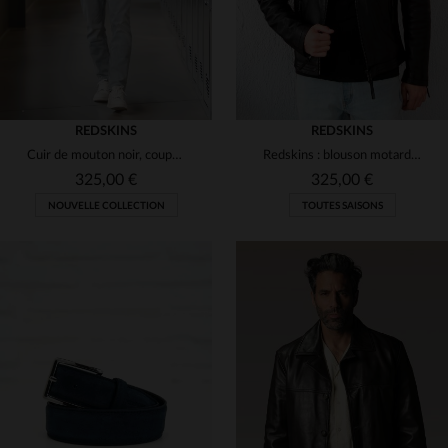
REDSKINS
REDSKINS
Cuir de mouton noir, coupe ajustée : le blouson Redskins intemporel.
Redskins : blouson motard en cuir de mouton, noir, coupe regular.
325,00 €
325,00 €
NOUVELLE COLLECTION
TOUTES SAISONS
TAILLES DISPONIBLES
S
M
L
XL
2XL
TAILLES DISPONIBLES
M
L
XL
2XL
3XL