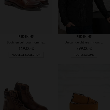
REDSKINS
REDSKINS
Boots en cuir pour homme marron et bleu marine
Un cuir de chèvre mi-long, regular et indémodable signé Redskins.
119,00 €
399,00 €
NOUVELLE COLLECTION
TOUTES SAISONS
TAILLES DISPONIBLES
TAILLES DISPONIBLES
40
41
42
43
44
S
M
L
XL
2XL
46
47
48
3XL