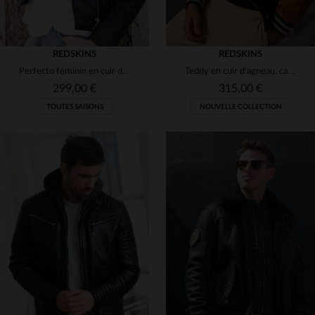
REDSKINS
REDSKINS
Perfecto féminin en cuir d'agneau noir, coupe slimfit par Redskins.
Teddy en cuir d'agneau, capuche et poches zippées. Style Redskins.
299,00 €
315,00 €
TOUTES SAISONS
NOUVELLE COLLECTION
TAILLES DISPONIBLES
TAILLES DISPONIBLES
XS
S
M
L
2XL
3XL