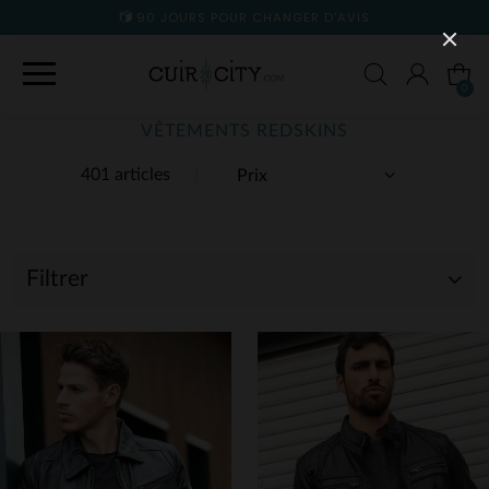
90 JOURS POUR CHANGER D'AVIS
0
VÊTEMENTS REDSKINS
401 articles
Filtrer
(33)
(365)
(39)
(3)
(12)