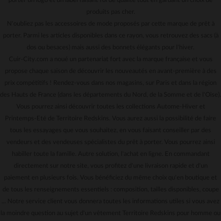
porter un logo et un label faisant foi de qualité tout en gardant un choix de
produits pas cher.
N'oubliez pas les accessoires de mode proposés par cette marque de prêt à
porter. Parmi les articles disponibles dans ce rayon, vous retrouvez des sacs (à
dos ou besaces) mais aussi des bonnets élégants pour l'hiver.
Cuir-City.com a noué un partenariat fort avec la marque française et vous
propose chaque saison de découvrir les nouveautés en avant-première à des
prix compétitifs ! Rendez-vous dans nos magasins, sur Paris et dans la région
des Hauts de France (dans les départements du Nord, de la Somme et de l'Oise).
Vous pourrez ainsi découvrir toutes les collections Autome-Hiver et
Printemps-Eté de Territoire Redskins. Vous aurez aussi la possibilité de faire
tous les essayages que vous souhaitez, en vous faisant conseiller par des
vendeurs et des vendeuses spécialistes du prêt à porter. Vous pourrez ainsi
habiller toute la famille. Autre solution, l'achat en ligne. En commandant
directement sur notre site, vous profitez d'une livraison rapide et d'un
paiement en plusieurs fois. Vous bénéficiez du même choix qu'en boutique et
de tous les renseignements essentiels : composition, tailles disponibles, coupe
... Notre service client vous donnera toutes les informations utiles si vous avez
la moindre question au sujet d'un vêtement Territoire Redskins pour homme ou