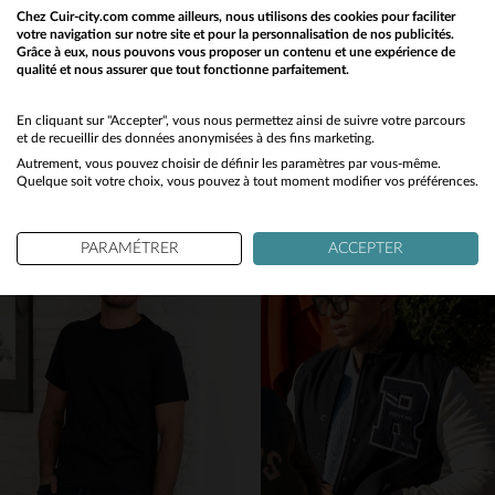
Chez Cuir-city.com comme ailleurs, nous utilisons des cookies pour faciliter
votre navigation sur notre site et pour la personnalisation de nos publicités.
Grâce à eux, nous pouvons vous proposer un contenu et une expérience de
qualité et nous assurer que tout fonctionne parfaitement.
Would you like to be redirected to our English site?
PATROUILLE DE FRANCE
PATROUILLE DE FRANCE
No
En cliquant sur "Accepter", vous nous permettez ainsi de suivre votre parcours
Blouson aviateur en cuir d'agneau souple, coupe slim et vintage.
Jaegger Alpha Navy : cuir de mouton bleu marine, aviateur élégant.
et de recueillir des données anonymisées à des fins marketing.
489,00 €
695,00 €
Autrement, vous pouvez choisir de définir les paramètres par vous-même.
Yes
Quelque soit votre choix, vous pouvez à tout moment modifier vos préférences.
NOUVELLE COLLECTION
NOUVELLE COLLECTION
PARAMÉTRER
ACCEPTER
TAILLES DISPONIBLES
M
L
XL
2XL
3XL
TAILLES DISPONIBLES
S
M
L
XL
2XL
4XL