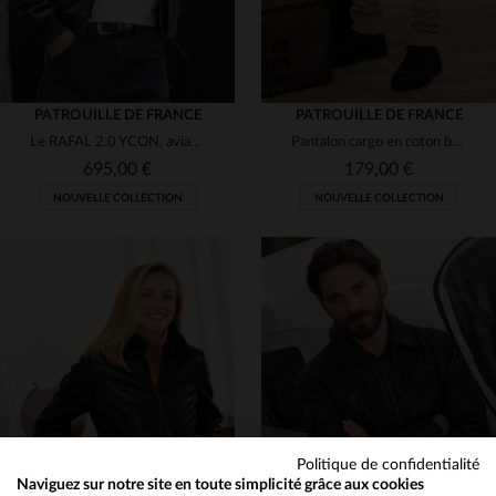
PATROUILLE DE FRANCE
PATROUILLE DE FRANCE
Le RAFAL 2.0 YCON, aviateur en cuir d'agneau souple signé Redskins.
Pantalon cargo en coton beige avec patchs
695,00 €
179,00 €
NOUVELLE COLLECTION
NOUVELLE COLLECTION
TAILLES DISPONIBLES
TAILLES DISPONIBLES
M
L
XL
2XL
3XL
30
31
32
33
34
4XL
5XL
36
Politique de confidentialité
Naviguez sur notre site en toute simplicité grâce aux cookies