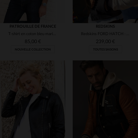
PATROUILLE DE FRANCE
REDSKINS
T-shirt en coton bleu marine avec logo ton sur ton
Redskins FORD HATCH : cuir de vachette et nylon pour un look urbain.
85,00 €
239,00 €
NOUVELLE COLLECTION
TOUTES SAISONS
TAILLES DISPONIBLES
S
M
L
XL
2XL
TAILLES DISPONIBLES
3XL
L
XL
2XL