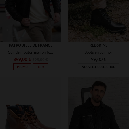
PATROUILLE DE FRANCE
REDSKINS
Cuir de mouton marron foncé, col fourrure.Aviateur chaud et élégant.
Boots en cuir noir
399,00 €
99,00 €
595,00 €
PROMO
−33 %
NOUVELLE COLLECTION
TAILLES DISPONIBLES
40
41
42
43
44
TAILLES DISPONIBLES
S
M
L
XL
2XL
45
47