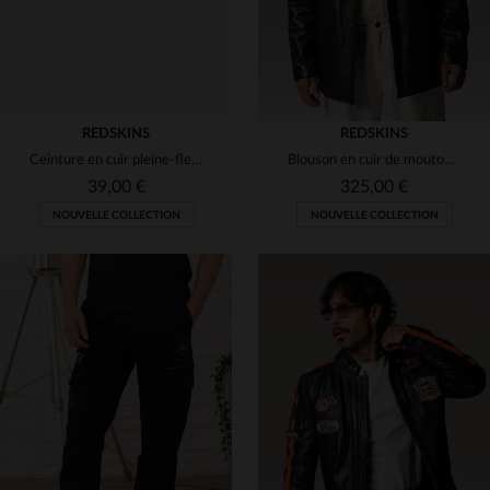
REDSKINS
REDSKINS
Ceinture en cuir pleine-fleur bleu marine
Blouson en cuir de mouton marron, chic et intemporel, signé Redskins.
39,00 €
325,00 €
NOUVELLE COLLECTION
NOUVELLE COLLECTION
TAILLES DISPONIBLES
TAILLES DISPONIBLES
90
95
100
S
M
L
XL
2XL