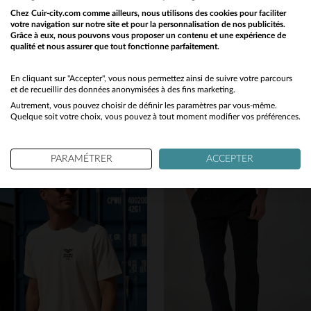
Chez Cuir-city.com comme ailleurs, nous utilisons des cookies pour faciliter
votre navigation sur notre site et pour la personnalisation de nos publicités.
Grâce à eux, nous pouvons vous proposer un contenu et une expérience de
qualité et nous assurer que tout fonctionne parfaitement.
Would you like to be redirected to our English site?
PATROUILLE DE FRANCE
PATROUILLE DE FRANCE
No
En cliquant sur "Accepter", vous nous permettez ainsi de suivre votre parcours
Blouson A-2 en cuir d'agneau souple, écussons Patrouille de France.
T-shirt en coton bleu marine avec logo ailes
et de recueillir des données anonymisées à des fins marketing.
625,00 €
85,00 €
Autrement, vous pouvez choisir de définir les paramètres par vous-même.
Yes
Quelque soit votre choix, vous pouvez à tout moment modifier vos préférences.
TOUTES SAISONS
TOUTES SAISONS
PARAMÉTRER
ACCEPTER
TAILLES DISPONIBLES
TAILLES DISPONIBLES
M
L
XL
M
L
XL
2XL
3XL