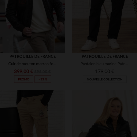
(4)
(1)
(11)
(15)
(128)
(4)
(128)
PATROUILLE DE FRANCE
PATROUILLE DE FRANCE
(3)
Cuir de mouton marron foncé, col fourrure.Aviateur chaud et élégant.
Pantalon bleu marine Patrouille de France avec patchs
(7)
(3)
399,00 €
179,00 €
595,00 €
PROMO
−33 %
NOUVELLE COLLECTION
(16)
(47)
(38)
(4)
(2)
(12)
(29)
(76)
(7)
TAILLES DISPONIBLES
(3)
(14)
(2)
28
29
30
31
32
TAILLES DISPONIBLES
(4)
(3)
(3)