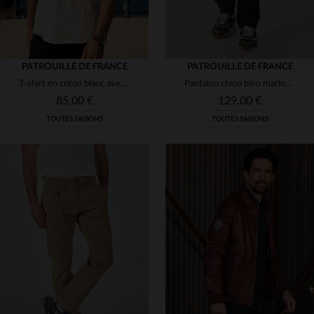
PATROUILLE DE FRANCE
PATROUILLE DE FRANCE
T-shirt en coton blanc avec logo ailes
Pantalon chino bleu marine Patrouille de France
85,00 €
129,00 €
TOUTES SAISONS
TOUTES SAISONS
TAILLES DISPONIBLES
TAILLES DISPONIBLES
S
M
L
XL
2XL
30
31
32
33
36
3XL
38