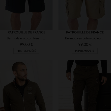
PATROUILLE DE FRANCE
PATROUILLE DE FRANCE
Bermuda en coton bleu marine
Bermuda en coton couleur sable
99,00 €
99,00 €
PRINTEMPS/ÉTÉ
PRINTEMPS/ÉTÉ
TAILLES DISPONIBLES
TAILLES DISPONIBLES
28
29
30
31
32
28
29
30
31
32
33
34
36
38
33
34
36
38