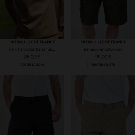
PATROUILLE DE FRANCE
PATROUILLE DE FRANCE
T-shirt en coton beige foncé avec logo ton sur ton
Bermuda en coton kaki
85,00 €
99,00 €
TOUTES SAISONS
PRINTEMPS/ÉTÉ
TAILLES DISPONIBLES
28
29
30
31
32
TAILLES DISPONIBLES
M
L
XL
2XL
3XL
33
34
36
38