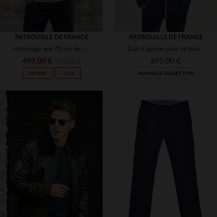
PATROUILLE DE FRANCE
PATROUILLE DE FRANCE
Hommage aux 70 ans de la Patrouille de France en cuir de mouton noir.
Cuir d'agneau pour ce blouson aviateur, coupe regular et polyvalente.
499,00 €
695,00 €
745,00 €
PROMO
−33 %
NOUVELLE COLLECTION
TAILLES DISPONIBLES
S
L
XL
2XL
3XL
TAILLES DISPONIBLES
2XL
3XL
4XL