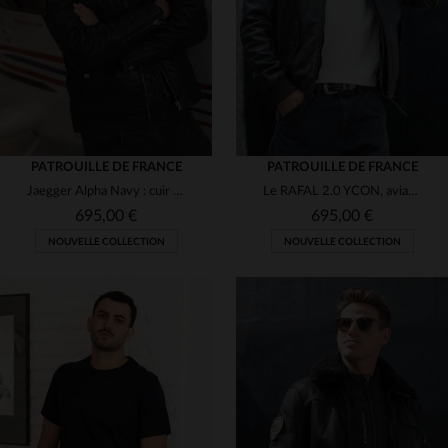
36
S
M
L
XL
2XL
PATROUILLE DE FRANCE
PATROUILLE DE FRANCE
Jaegger Alpha Navy : cuir de mouton bleu marine, aviateur élégant.
Le RAFAL 2.0 YCON, aviateur en cuir d'agneau souple signé Redskins.
695,00 €
695,00 €
NOUVELLE COLLECTION
NOUVELLE COLLECTION
TAILLES DISPONIBLES
TAILLES DISPONIBLES
M
L
XL
2XL
3XL
M
L
XL
2XL
3XL
4XL
5XL