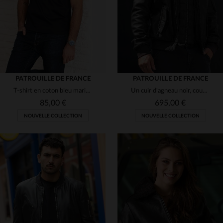
PATROUILLE DE FRANCE
PATROUILLE DE FRANCE
T-shirt en coton bleu marine avec logo ton sur ton
Un cuir d'agneau noir, coupe aviateur, élégant et résistant.
85,00 €
695,00 €
NOUVELLE COLLECTION
NOUVELLE COLLECTION
TAILLES DISPONIBLES
S
M
L
XL
2XL
TAILLES DISPONIBLES
3XL
M
L
XL
2XL
3XL