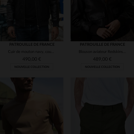
PATROUILLE DE FRANCE
PATROUILLE DE FRANCE
Cuir de mouton navy, coupe slim : le bomber Redskins aviateur.
Blouson aviateur Redskins en cuir d'agneau souple et intemporel.
490,00 €
489,00 €
NOUVELLE COLLECTION
NOUVELLE COLLECTION
TAILLES DISPONIBLES
TAILLES DISPONIBLES
M
L
XL
2XL
L
XL
2XL