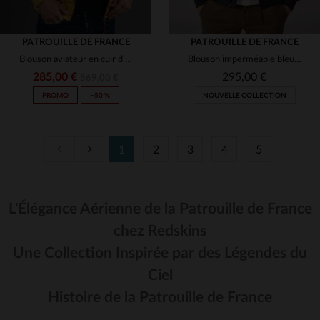
PATROUILLE DE FRANCE
PATROUILLE DE FRANCE
Blouson aviateur en cuir d'agneau jaune, coupe slimfit Redskins.
Blouson imperméable bleu marine de la Patrouille de France
285,00 €
295,00 €
569,00 €
PROMO
−50 %
NOUVELLE COLLECTION
1
2
3
4
5
L'Élégance Aérienne de la Patrouille de France
TAILLES DISPONIBLES
TAILLES DISPONIBLES
chez Redskins
L
XL
S
M
L
XL
Une Collection Inspirée par des Légendes du
Ciel
Histoire de la Patrouille de France