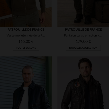
PATROUILLE DE FRANCE
PATROUILLE DE FRANCE
Veste molletonnée de la Patrouille de France
Pantalon cargo en coton kaki avec patchs
165,00 €
179,00 €
TOUTES SAISONS
NOUVELLE COLLECTION
TAILLES DISPONIBLES
TAILLES DISPONIBLES
S
L
XL
2XL
30
31
32
33
36