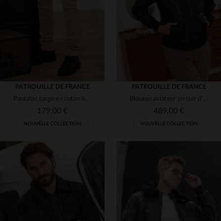
(2)
S
M
L
XL
2XL
33
34
36
38
(1)
(7)
(7)
(4)
(4)
(13)
(52)
(5)
(14)
(108)
(10)
PATROUILLE DE FRANCE
PATROUILLE DE FRANCE
Pantalon cargo en coton beige avec patchs
Blouson aviateur en cuir d'agneau souple, coupe slim et vintage.
179,00 €
489,00 €
NOUVELLE COLLECTION
NOUVELLE COLLECTION
TAILLES DISPONIBLES
30
31
32
33
34
TAILLES DISPONIBLES