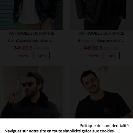
PATROUILLE DE FRANCE
PATROUILLE DE FRANCE
Cuir d'agneau noir, blouson aviateur Redskins et Patrouille de France.
Blouson mi-long en cuir d'agneau, hommage à la Patrouille de France.
349,00 €
449,00 €
489,00 €
695,00 €
PROMO
−29 %
PROMO
−35 %
TAILLES DISPONIBLES
TAILLES DISPONIBLES
S
M
L
XL
3XL
M
L
XL
Politique de confidentialité
Naviguez sur notre site en toute simplicité grâce aux cookies