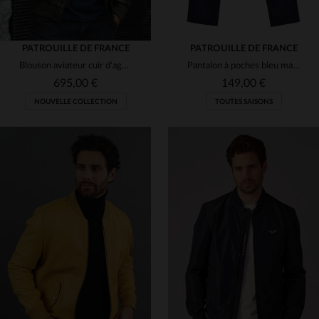
PATROUILLE DE FRANCE
PATROUILLE DE FRANCE
Blouson aviateur cuir d'agneau.Col amovible en mouton, style aviateur.
Pantalon à poches bleu marine Patrouille de France
695,00 €
149,00 €
NOUVELLE COLLECTION
TOUTES SAISONS
TAILLES DISPONIBLES
29
31
32
33
34
TAILLES DISPONIBLES
M
L
XL
2XL
3XL
38