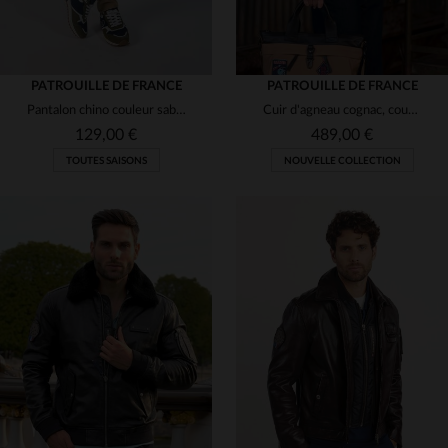
PATROUILLE DE FRANCE
PATROUILLE DE FRANCE
Pantalon chino couleur sable Patrouille de France
Cuir d'agneau cognac, coupe aviateur, détails Patrouille de France.
129,00 €
489,00 €
TOUTES SAISONS
NOUVELLE COLLECTION
TAILLES DISPONIBLES
30
31
32
33
34
TAILLES DISPONIBLES
36
S
M
L
XL
2XL