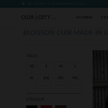
90 JOURS POUR CHANGER D'AVIS
HOMME
FE
BLOUSON CUIR MADE IN 
TAILLE
XS
S
M
L
XL
2XL
3XL
4XL
5XL
6XL
36
38
COULEUR
40
42
44
46