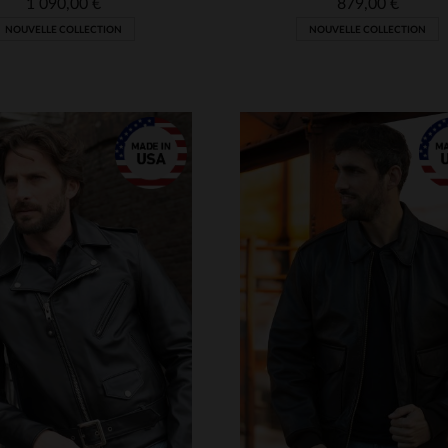
1 090,00 €
879,00 €
NOUVELLE COLLECTION
NOUVELLE COLLECTION
ILLES DISPONIBLES
M
L
XL
2XL
3XL
TAILLES DISPONIBLE
4XL
5XL
6XL
S
M
L
XL
2