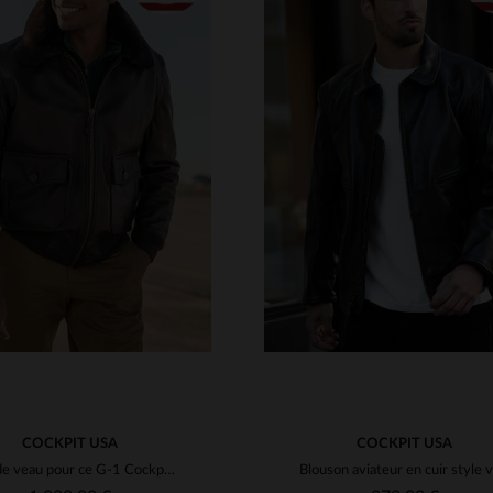
ILLES DISPONIBLES
TAILLES DISPONIBLE
38
40
42
44
46
38
40
42
44
46
48
50
52
54
50
COCKPIT USA
COCKPIT USA
Cuir de veau pour ce G-1 Cockpit USA. Shearling amovible et robuste.