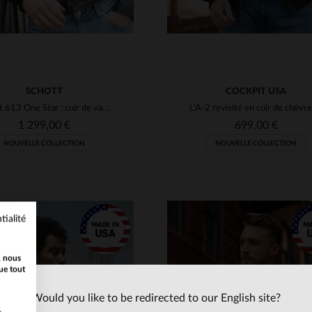
SCHOTT
COCKPIT USA
Schott 613 One Star : cuir de vachette noir, Perfecto légendaire.
1 299,00 €
699,00 €
NOUVELLE COLLECTION
NOUVELLE COLLECTION
tialité
, nous
ue tout
Would you like to be redirected to our English site?