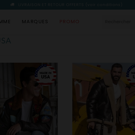
LIVRAISON ET RETOUR OFFERTS
(voir conditions)
MME
MARQUES
PROMO
USA