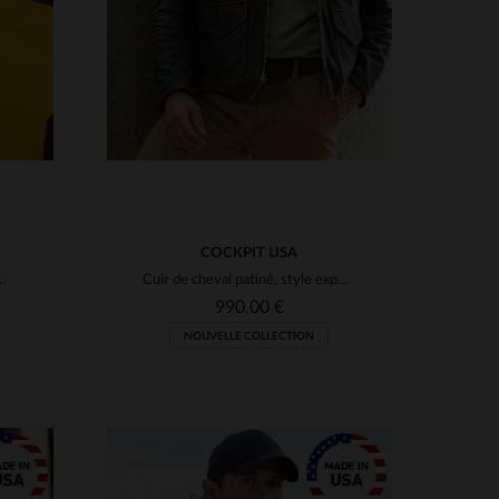
COCKPIT USA
 de mouton, coupe RAF 1938. Robuste.
Cuir de cheval patiné, style expédition vintage, coupe régulière.
990,00 €
NOUVELLE COLLECTION