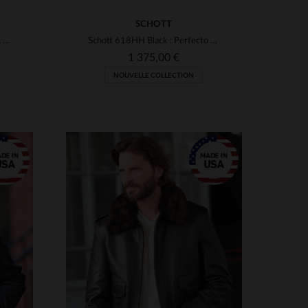
SCHOTT
Le 257S Brown Gold de Schott, aviateur en shearling pour l'hiver.
Schott 618HH Black : Perfecto en cuir de cheval brillant fabriqué aux Etats-unis
1 375,00 €
NOUVELLE COLLECTION
S
TAILLES DISPONIBLES