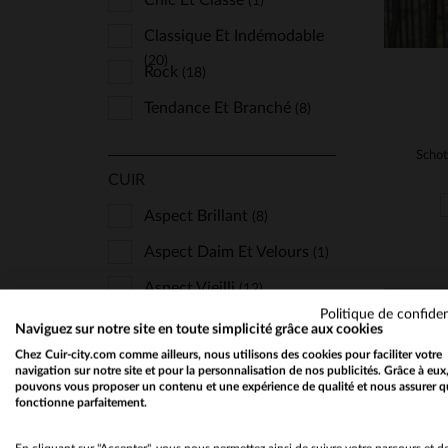
Chic Et Classe
(1)
Classique Et Indémodable
(20)
Rock
(18)
Tendance Et Branché
(8)
CUIR
Aspect Brillant
(8)
Aspect Daim Et Velours
(1)
Aspect Vieilli
(12)
Politique de confiden
Chaud Et Résistant
(14)
Naviguez sur notre site en toute simplicité grâce aux cookies
Chez Cuir-city.com comme ailleurs, nous utilisons des cookies pour faciliter votre
Peau Retournée
(4)
navigation sur notre site et pour la personnalisation de nos publicités. Grâce à eux
pouvons vous proposer un contenu et une expérience de qualité et nous assurer q
fonctionne parfaitement.
SAISON