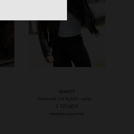
TAILLES DISPONIBLES
38
40
42
44
46
48
S
48
50
SCHOTT
Réplique du blouson RAF 1937 en peau de mouton tondue, chaud et léger.
Perfecto® 519 BLACK : vachette grainée, souple et durable par Schott.
1 725,00 €
NOUVELLE COLLECTION