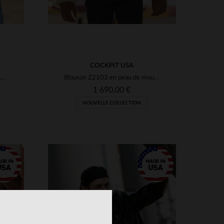
COCKPIT USA
L’A-2 revisité en cuir de chèvre, souple et résistant par Cockpit USA.
Blouson Z2103 en peau de mouton tannée, renforts cuir, coupe regular.
1 690,00 €
NOUVELLE COLLECTION