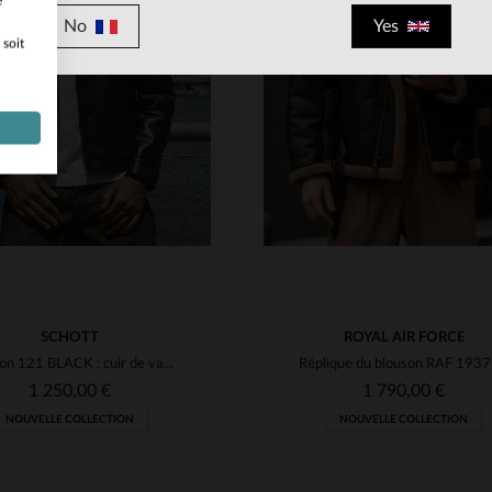
e
No
Yes
 soit
ILLES DISPONIBLES
TAILLES DISPONIBLE
40
42
44
46
48
36
38
40
42
44
SCHOTT
ROYAL AIR FORCE
Blouson 121 BLACK : cuir de vachette noire, coupe slim, patine unique.
1 250,00 €
1 790,00 €
NOUVELLE COLLECTION
NOUVELLE COLLECTION