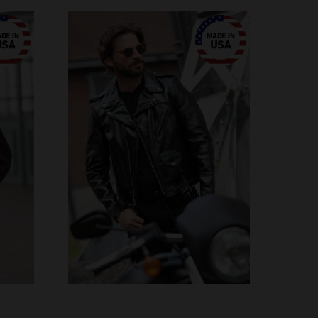
TAILLES DISPONIBLES
XS
S
M
L
XL
2XL
S
48
3XL