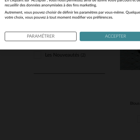
En cliquant sur "Accepter", vous nous permettez ainsi de suivre votre parcours et d
recueillir des données anonymisées à des fins marketing.
Automne Hiver
(8)
Autrement, vous pouvez choisir de définir les paramètres par vous-même. Quelque
TA
votre choix, vous pouvez à tout moment modifier vos préférences.
Toutes Saisons
(39)
38
PARAMÉTRER
ACCEPTER
N'AFFICHER QUE
Les Nouveautés
(2)