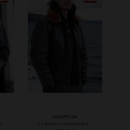
S
48
TAILLES DISPONIBLES
S
M
L
XL
2XL
3XL
COCKPIT USA
Blouson aviateur en cuir style vintage Mod Raiders
G-1 Bomber en cuir d'agneau de Cockpit USA, héritage de l'US Navy.