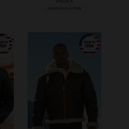
990,00 €
NOUVELLE COLLECTION
TAILLES DISPONIBLES
S
M
L
XL
2XL
3XL
S
XL
4XL
5XL