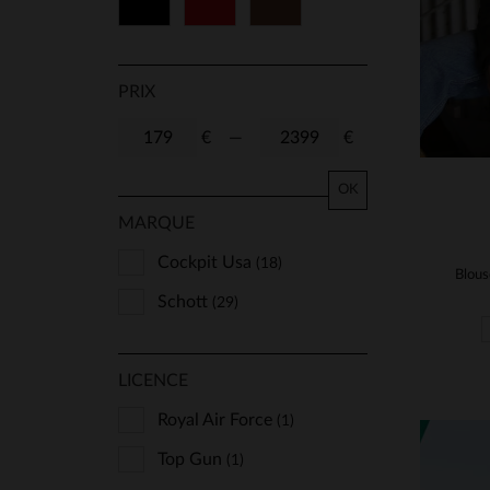
Noir
Rouge
Marron
48
50
52
54
PRIX
€
—
€
OK
MARQUE
Cockpit Usa
(18)
Schott
(29)
LICENCE
Royal Air Force
(1)
Top Gun
(1)