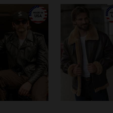
ILLES DISPONIBLES
TAILLES DISPONIBLE
M
L
XL
2XL
38
40
42
44
46