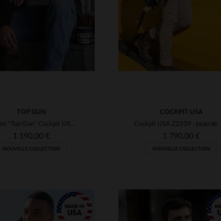
TOP GUN
COCKPIT USA
Blouson *Top Gun* Cockpit USA en cuir de chèvre.17 patchs brodés, col shearling vieilli.
Cockpit USA Z2109 : peau
1 190,00 €
1 790,00 €
NOUVELLE COLLECTION
NOUVELLE COLLECTION