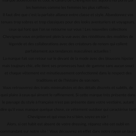
marque adolescente et cool, le canard de Chevignon est aujourd'hui porté par
les hommes comme les femmes les plus raffinés.
Il faut dire que c'est la parfaite alliance entre classe et style. Abandonnez vos
tenues trop sobres et trop classiques pour des looks aventuriers et voyageurs,
ceux qui font que l'on se retourne sur vous ! Les nouvelles collections
Chevignon vous en jetteront plein la vue avec des rééditions des modèles de
légende et des collaborations avec des créateurs de renom qui collent
parfaitement aux tendances masculines actuelles !
La marque fait son retour sur le devant de la mode avec des blousons hipster
mais toujours chic, elle tient ses promesses haut-de-gamme sans aucun souci
et chaque vêtement est minutieusement confectionné dans le respect des
traditions et de l'histoire de son nom.
Vous retrouverez des traits minimalistes et des détails discrets et subtils, de
quoi plaire à ceux qui aiment le raffinement. Si cette marque très présente dans
le paysage du style à française n'est pas présente dans votre vestiaire, autant
dire qu'il vous manque quelque chose, ce vêtement outdoor qui caractérise tant
Chevignon et qui vous ira si bien, soyez en sûr !
Alors, si cet habit est absent de votre dressing, réparez vite cet oubli en
commandant sur notre site ! Vous découvrez en effet dans notre rayon un large