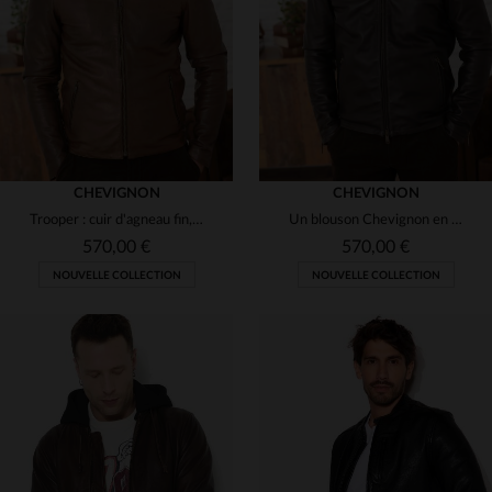
S
XL
2XL
3XL
M
L
XL
2XL
3XL
(2)
(6)
CHEVIGNON
CHEVIGNON
Trooper : cuir d'agneau fin, teinte cacao, coupe régulière et chic.
Un blouson Chevignon en cuir d'agneau, couleur cacao, style casual.
570,00 €
570,00 €
NOUVELLE COLLECTION
NOUVELLE COLLECTION
TAILLES DISPONIBLES
TAILLES DISPONIBLES