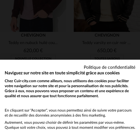
CHEVIGNON
CHEVIGNON
Teddy en nubuck huilé couleur bordeaux
Teddy varsity en cuir noir et blanc style vintage
620,00 €
650,00 €
NOUVELLE COLLECTION
TOUTES SAISONS
Politique de confidentialité
Naviguez sur notre site en toute simplicité grâce aux cookies
Chez Cuir-city.com comme ailleurs, nous utilisons des cookies pour faciliter
votre navigation sur notre site et pour la personnalisation de nos publicités.
Grâce à eux, nous pouvons vous proposer un contenu et une expérience de
qualité et nous assurer que tout fonctionne parfaitement.
Would you like to be redirected to our English site?
TAILLES DISPONIBLES
TAILLES DISPONIBLES
No
En cliquant sur "Accepter", vous nous permettez ainsi de suivre votre parcours
et de recueillir des données anonymisées à des fins marketing.
S
M
S
M
Autrement, vous pouvez choisir de définir les paramètres par vous-même.
Yes
Quelque soit votre choix, vous pouvez à tout moment modifier vos préférences.