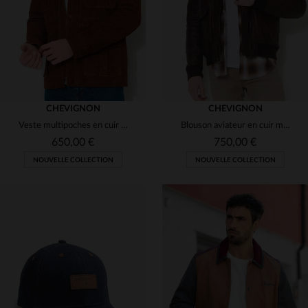
CHEVIGNON
CHEVIGNON
Veste multipoches en cuir suédé cognac
Blouson aviateur en cuir marron foncé avec dos embossé
650,00 €
750,00 €
NOUVELLE COLLECTION
NOUVELLE COLLECTION
TAILLES DISPONIBLES
TAILLES DISPONIBLES
M
L
XL
2XL
M
L
XL
2XL