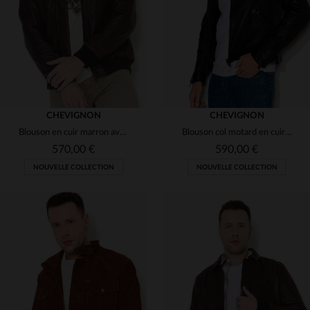
S
M
2XL
3XL
M
XL
2XL
3XL
CHEVIGNON
CHEVIGNON
Blouson en cuir marron avec capuche noire amovible
Blouson col motard en cuir d'agneau lavé
570,00 €
590,00 €
NOUVELLE COLLECTION
NOUVELLE COLLECTION
TAILLES DISPONIBLES
TAILLES DISPONIBLES
S
M
L
XL
2XL
M
L
XL
2XL