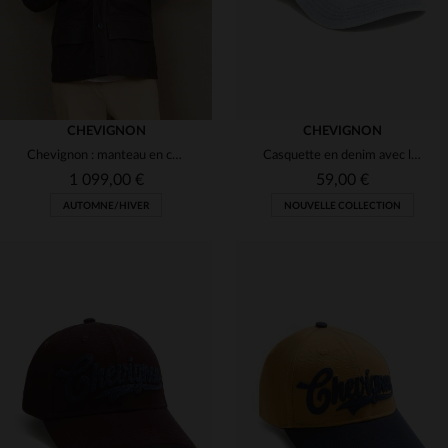
CHEVIGNON
CHEVIGNON
Chevignon : manteau en cuir de vachette, style cameraman intemporel.
Casquette en denim avec logo Chevignon brodé
1 099,00 €
59,00 €
AUTOMNE/HIVER
NOUVELLE COLLECTION
TAILLES DISPONIBLES
TAILLES DISPONIBLES
L
XL
TU