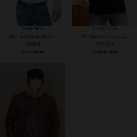
CHEVIGNON
CHEVIGNON
Chemise élégante Chevignon bleu ciel
MATTEO NOIR : caban Chevignon en laine et cuir de vachette.
90,00 €
479,00 €
TOUTES SAISONS
AUTOMNE/HIVER
TAILLES DISPONIBLES
TAILLES DISPONIBLES
2XL
XL