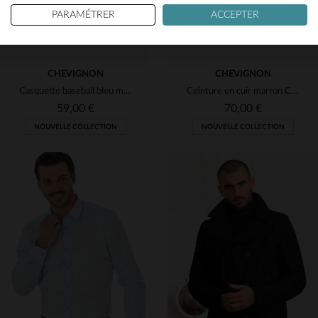
PARAMÉTRER
ACCEPTER
CHEVIGNON
CHEVIGNON
Casquette baseball bleu marine 100% coton avec broderie 3D jaune
Ceinture en cuir marron Chevignon
59,00 €
70,00 €
NOUVELLE COLLECTION
NOUVELLE COLLECTION
TAILLES DISPONIBLES
TAILLES DISPONIBLES
TU
100