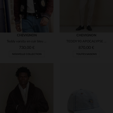
CHEVIGNON
CHEVIGNON
Teddy varsity en cuir bleu marine et bordeaux
TEDDY 90 APOCALYPSE : cuir d'agneau beige, coupe oversize Chevignon.
730,00 €
870,00 €
NOUVELLE COLLECTION
TOUTES SAISONS
TAILLES DISPONIBLES
TAILLES DISPONIBLES
S
M
L
S
M
L