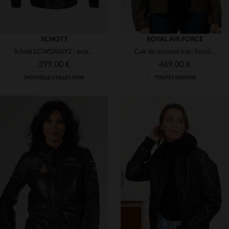
SCHOTT
ROYAL AIR FORCE
Schott LCWDAISY2 : aviateur oversize en cuir d'agneau, col fourrure.
Cuir de mouton kaki foncé, col chemise, coupe droite, style aviateur.
399,00 €
469,00 €
NOUVELLE COLLECTION
TOUTES SAISONS
TAILLES DISPONIBLES
TAILLES DISPONIBLES
XS
S
M
L
L
XL