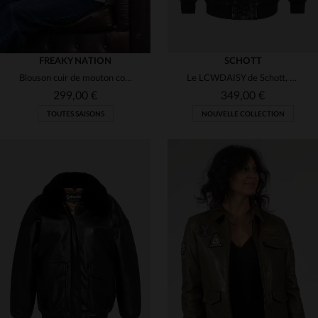
FREAKY NATION
SCHOTT
Blouson cuir de mouton cognac, style bombardier, doux et intemporel.
Le LCWDAISY de Schott, cuir d'agneau lavé doux et coupe oversize.
299,00 €
349,00 €
TOUTES SAISONS
NOUVELLE COLLECTION
TAILLES DISPONIBLES
TAILLES DISPONIBLES
XS
S
M