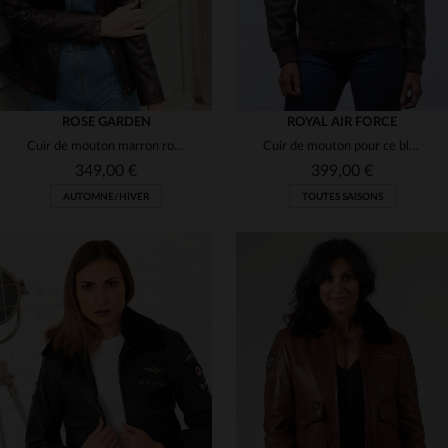
ROSE GARDEN
ROYAL AIR FORCE
Cuir de mouton marron roux, marbré, pour un blouson aviateur vintage.
Cuir de mouton pour ce blouson aviateur vintage. Slim, col chemise.
349,00 €
399,00 €
AUTOMNE/HIVER
TOUTES SAISONS
TAILLES DISPONIBLES
TAILLES DISPONIBLES
S
M
XL
S
M
L