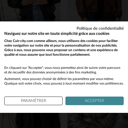
Politique de confidentialité
ROYAL AIR FORCE
ROYAL AIR FORCE
Naviguez sur notre site en toute simplicité grâce aux cookies
Blouson Molly Noir, cuir de mouton noir, style RAF et col vegan.
Cuir de mouton tortoise, style aviateur, col fourré, coupe régulière.
Chez Cuir-city.com comme ailleurs, nous utilisons des cookies pour faciliter
votre navigation sur notre site et pour la personnalisation de nos publicités.
399,00 €
399,00 €
Grâce à eux, nous pouvons vous proposer un contenu et une expérience de
NOUVELLE COLLECTION
TOUTES SAISONS
qualité et nous assurer que tout fonctionne parfaitement.
Would you like to be redirected to our English site?
No
En cliquant sur "Accepter", vous nous permettez ainsi de suivre votre parcours
et de recueillir des données anonymisées à des fins marketing.
Autrement, vous pouvez choisir de définir les paramètres par vous-même.
Yes
Quelque soit votre choix, vous pouvez à tout moment modifier vos préférences.
TAILLES DISPONIBLES
TAILLES DISPONIBLES
PARAMÉTRER
ACCEPTER
L
XL
2XL
M
XL