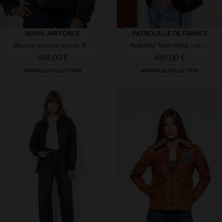
ROYAL AIR FORCE
PATROUILLE DE FRANCE
Blouson aviateur en cuir Royal Air Force pour femme
Redskins Todd Alpha, cuir d'agneau noir et col fourrure amovible.
469,00 €
489,00 €
NOUVELLE COLLECTION
NOUVELLE COLLECTION
TAILLES DISPONIBLES
TAILLES DISPONIBLES
M
L
L