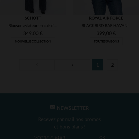
SCHOTT
ROYAL AIR FORCE
Blouson aviateur en cuir d'agneau lavé marron, souple et oversize.
BLACKBIRD RAF HAVANE : cuir de mouton souple, style aviateur.
349,00 €
399,00 €
NOUVELLE COLLECTION
TOUTES SAISONS
1
2
TAILLES DISPONIBLES
TAILLES DISPONIBLES
L
S
NEWSLETTER
Recevez par mail nos promos
et bons plans !
OK