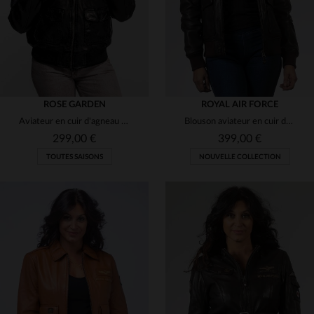
ROSE GARDEN
ROYAL AIR FORCE
Aviateur en cuir d'agneau noir, shearling amovible, style indémodable.
Blouson aviateur en cuir de mouton marron foncé, licence RAF, vintage.
299,00 €
399,00 €
TOUTES SAISONS
NOUVELLE COLLECTION
TAILLES DISPONIBLES
TAILLES DISPONIBLES
L
XL
2XL
3XL
4XL
S
L
2XL