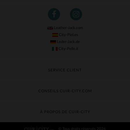
Leather-Jack.com
City-Piel.es
Leder-Jack.de
City-Pelle.it
SERVICE CLIENT
Suivre ma commande
Échange & Remboursement
CONSEILS CUIR-CITY.COM
Questions fréquentes
Livraison gratuite
Entretien du cuir
Contacter le service client
Guide des matières
À PROPOS DE CUIR-CITY
Guide des tailles
Découvrez Cuir-City
© Tous droits réservés 2026