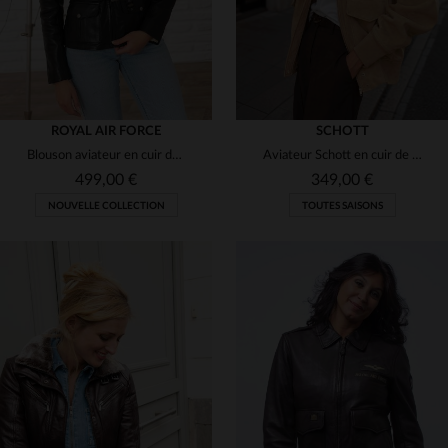
ROYAL AIR FORCE
SCHOTT
Blouson aviateur en cuir de mouton noir, inspiré du Spitfire.
Aviateur Schott en cuir de chèvre velours, coupe oversize et élégante.
499,00 €
349,00 €
NOUVELLE COLLECTION
TOUTES SAISONS
TAILLES DISPONIBLES
TAILLES DISPONIBLES
M
L
2XL
XS
S
M
L
XL