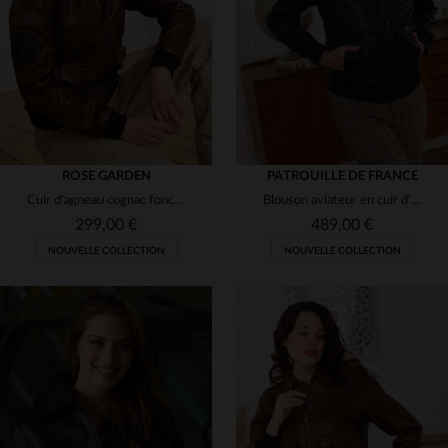
(2)
S
M
L
XL
2XL
S
M
L
XL
2XL
(1)
ROSE GARDEN
PATROUILLE DE FRANCE
Cuir d'agneau cognac foncé, doux et chaud, pour un look aviateur.
Blouson aviateur en cuir d'agneau souple, coupe slim et vintage.
299,00 €
489,00 €
NOUVELLE COLLECTION
NOUVELLE COLLECTION
TAILLES DISPONIBLES
S
M
L
XL
2XL
TAILLES DISPONIBLES