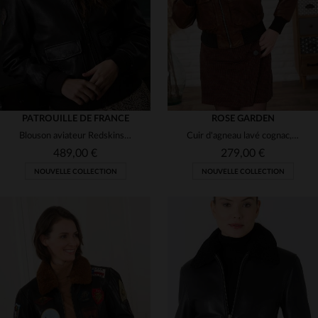
3XL
4XL
S
M
L
XL
2XL
PATROUILLE DE FRANCE
ROSE GARDEN
Blouson aviateur Redskins en cuir d'agneau souple et intemporel.
Cuir d'agneau lavé cognac, coupe slim. Un aviateur au style rétro.
489,00 €
279,00 €
NOUVELLE COLLECTION
NOUVELLE COLLECTION
TAILLES DISPONIBLES
TAILLES DISPONIBLES
L
XL
2XL
S
M
L
XL
2XL