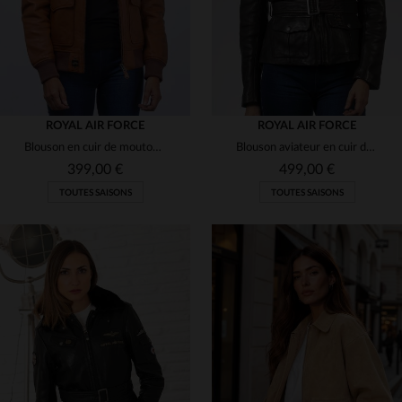
ROYAL AIR FORCE
ROYAL AIR FORCE
Blouson en cuir de mouton camel, coupe slim, inspiré des aviateurs.
Blouson aviateur en cuir de mouton marron foncé, inspiré de la RAF.
399,00 €
499,00 €
TOUTES SAISONS
TOUTES SAISONS
TAILLES DISPONIBLES
TAILLES DISPONIBLES
XS
S
M
M
XL
2XL