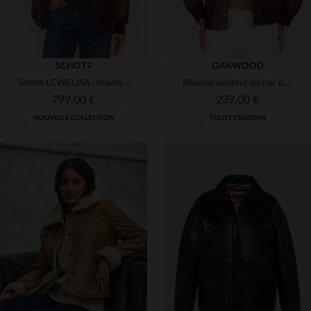
SCHOTT
OAKWOOD
Schott LCWELISA : mouton retourné, coupe oversize, style bomber chaud.
Blouson aviateur en cuir de mouton souple, teinté cacao, col amovible.
799,00 €
239,00 €
NOUVELLE COLLECTION
TOUTES SAISONS
TAILLES DISPONIBLES
TAILLES DISPONIBLES
S
L
XL
L
XL