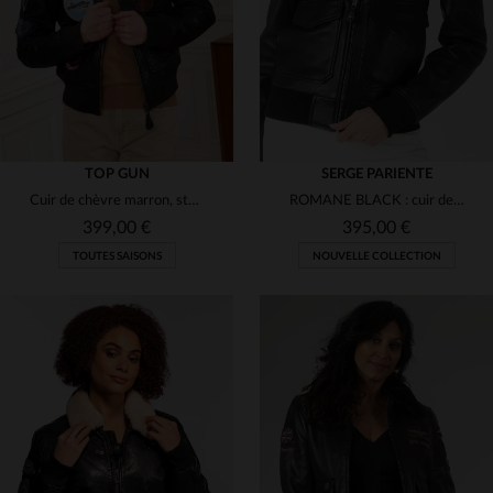
TOP GUN
SERGE PARIENTE
Cuir de chèvre marron, style aviateur moderne et coupe ajustée.
ROMANE BLACK : cuir de mouton, col shearling amovible, style aviateur.
399,00 €
395,00 €
TOUTES SAISONS
NOUVELLE COLLECTION
TAILLES DISPONIBLES
TAILLES DISPONIBLES
XL
2XL
S
M
L
XL
2XL