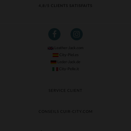
4,8/5 CLIENTS SATISFAITS
Leather-Jack.com
City-Piel.es
Leder-Jack.de
City-Pelle.it
SERVICE CLIENT
Suivre ma commande
Échange & Remboursement
CONSEILS CUIR-CITY.COM
Questions fréquentes
Livraison gratuite
Entretien du cuir