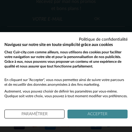
Recevez par mail nos promos
TU
TU
et bons plans !
OK
Politique de confidentialité
Naviguez sur notre site en toute simplicité grâce aux cookies
Chez Cuir-city.com comme ailleurs, nous utilisons des cookies pour faciliter
SERVICE CLIENT
votre navigation sur notre site et pour la personnalisation de nos publicités.
Grâce à eux, nous pouvons vous proposer un contenu et une expérience de
Nos conseillers sont à votre écoute
qualité et nous assurer que tout fonctionne parfaitement.
Would you like to be redirected to our English site?
03 59 08 80 80
contact@cuir-city.com
au
ou à
du lundi au vendredi de 10h à 12h30
No
En cliquant sur "Accepter", vous nous permettez ainsi de suivre votre parcours
et de recueillir des données anonymisées à des fins marketing.
et de 13h30 à 18h.
Autrement, vous pouvez choisir de définir les paramètres par vous-même.
Yes
Quelque soit votre choix, vous pouvez à tout moment modifier vos préférences.
NOS PARTENAIRES DE CONFIANCE
PARAMÉTRER
ACCEPTER