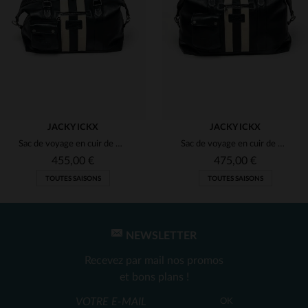
(2)
(2)
(2)
(2)
JACKY ICKX
JACKY ICKX
Sac de voyage en cuir de mouton 48H bleu marine Jacky Ickx
Sac de voyage en cuir de mouton 72H bleu marine Jacky Ickx
455,00 €
475,00 €
TOUTES SAISONS
TOUTES SAISONS
NEWSLETTER
Recevez par mail nos promos
et bons plans !
TAILLES DISPONIBLES
TAILLES DISPONIBLES
OK