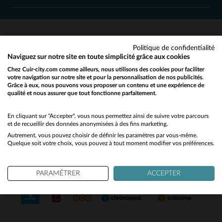
TU
TU
Politique de confidentialité
SERVICE CLIENT
Naviguez sur notre site en toute simplicité grâce aux cookies
Chez Cuir-city.com comme ailleurs, nous utilisons des cookies pour faciliter
Nos conseillers sont à votre écoute
votre navigation sur notre site et pour la personnalisation de nos publicités.
03 59 08 80 80
contact@cuir-city.com
au
ou à
Grâce à eux, nous pouvons vous proposer un contenu et une expérience de
qualité et nous assurer que tout fonctionne parfaitement.
Would you like to be redirected to our English site?
du lundi au vendredi de 10h à 12h30
et de 13h30 à 18h.
No
En cliquant sur "Accepter", vous nous permettez ainsi de suivre votre parcours
et de recueillir des données anonymisées à des fins marketing.
Autrement, vous pouvez choisir de définir les paramètres par vous-même.
Yes
Quelque soit votre choix, vous pouvez à tout moment modifier vos préférences.
NOS PARTENAIRES DE CONFIANCE
PARAMÉTRER
ACCEPTER