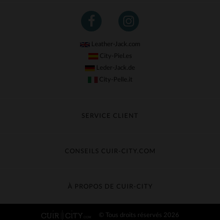
Leather-Jack.com
City-Piel.es
Leder-Jack.de
City-Pelle.it
SERVICE CLIENT
Suivre ma commande
Échange & Remboursement
CONSEILS CUIR-CITY.COM
Questions fréquentes
Livraison gratuite
Entretien du cuir
Contacter le service client
Guide des matières
À PROPOS DE CUIR-CITY
Guide des tailles
Découvrez Cuir-City
© Tous droits réservés 2026