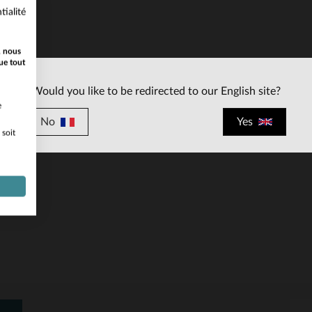
tialité
, nous
ue tout
Would you like to be redirected to our English site?
ILLES DISPONIBLES
e
No
Yes
 soit
L
XL