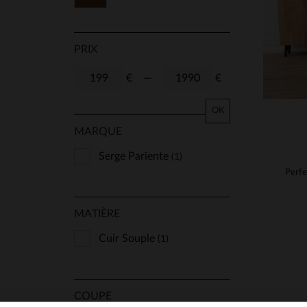
PRIX
€
—
€
OK
MARQUE
Serge Pariente
(1)
MATIÈRE
Cuir Souple
(1)
COUPE