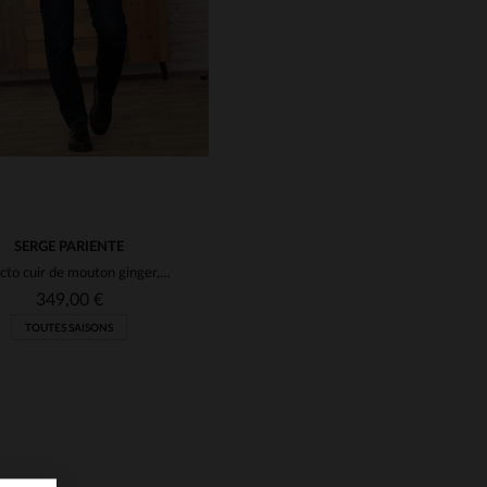
SERGE PARIENTE
Perfecto cuir de mouton ginger, souple et léger, style biker épuré.
349,00 €
TOUTES SAISONS