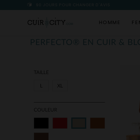
90 JOURS POUR CHANGER D'AVIS
HOMME
FE
PERFECTO® EN CUIR & B
TAILLE
L
XL
COULEUR
Noir
Rouge
Cognac
Beige
Marron