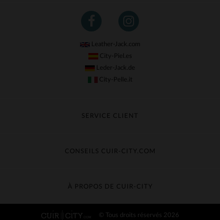
Leather-Jack.com
City-Piel.es
Leder-Jack.de
City-Pelle.it
SERVICE CLIENT
Suivre ma commande
Échange & Remboursement
CONSEILS CUIR-CITY.COM
Questions fréquentes
Livraison gratuite
Entretien du cuir
Contacter le service client
Guide des matières
À PROPOS DE CUIR-CITY
Guide des tailles
Découvrez Cuir-City
© Tous droits réservés 2026