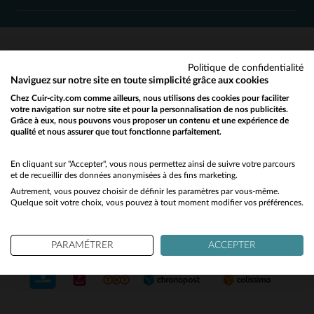
36
Politique de confidentialité
SERVICE CLIENT
Naviguez sur notre site en toute simplicité grâce aux cookies
Chez Cuir-city.com comme ailleurs, nous utilisons des cookies pour faciliter
Nos conseillers sont à votre écoute
votre navigation sur notre site et pour la personnalisation de nos publicités.
03 59 08 80 80
contact@cuir-city.com
au
ou à
Grâce à eux, nous pouvons vous proposer un contenu et une expérience de
qualité et nous assurer que tout fonctionne parfaitement.
Would you like to be redirected to our English site?
du lundi au vendredi de 10h à 12h30
et de 13h30 à 18h.
No
En cliquant sur "Accepter", vous nous permettez ainsi de suivre votre parcours
et de recueillir des données anonymisées à des fins marketing.
Autrement, vous pouvez choisir de définir les paramètres par vous-même.
Yes
Quelque soit votre choix, vous pouvez à tout moment modifier vos préférences.
NOS PARTENAIRES DE CONFIANCE
PARAMÉTRER
ACCEPTER