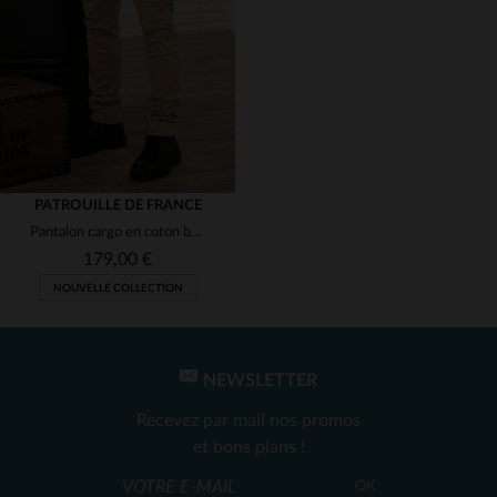
(1)
(1)
(1)
(1)
PATROUILLE DE FRANCE
Pantalon cargo en coton beige avec patchs
179,00 €
NOUVELLE COLLECTION
NEWSLETTER
TAILLES DISPONIBLES
Recevez par mail nos promos
et bons plans !
30
31
32
33
34
OK