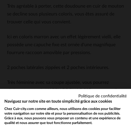
Très agréable à porter, cette doudoune en cuir de mouton
se decline sous plusieurs coloris, vous êtes assuré de
trouver celle qui vous convient.
Ici en coloris marron avec un effet légèrement vielli, elle
possède une capuche fixe est ornée d'une magnifique
fourrure raccoon amovible par pressions.
2 poches latérales zippées et 2 poches intérieures.
Très féminine avec sa coupe ajustée, vous pourrez
aisément porter la HAPPY COGNAC 507 avec un pull,
Politique de confidentialité
un jean et des boots ou avec une robe et des bottes.
Naviguez sur notre site en toute simplicité grâce aux cookies
Chez Cuir-city.com comme ailleurs, nous utilisons des cookies pour faciliter
votre navigation sur notre site et pour la personnalisation de nos publicités.
Grâce à eux, nous pouvons vous proposer un contenu et une expérience de
qualité et nous assurer que tout fonctionne parfaitement.
Would you like to be redirected to our English site?