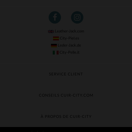
Leather-Jack.com
City-Piel.es
Leder-Jack.de
City-Pelle.it
SERVICE CLIENT
Suivre ma commande
Échange & Remboursement
CONSEILS CUIR-CITY.COM
Questions fréquentes
Livraison gratuite
Entretien du cuir
Contacter le service client
Guide des matières
À PROPOS DE CUIR-CITY
Guide des tailles
Découvrez Cuir-City