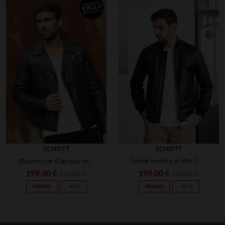
Avis collecté par un tiers
***
Avis du
20/10/2021
, suite à une
expérience du
03/10/2021
par
Myriam B.
UTILE
(0)
Signaler
1
2
SCHOTT
SCHOTT
Blouson cuir d'agneau noir, version épurée du perfecto Schott.
Schott revisite le MA-1 en cuir d'agneau noir, coupe standard.
199,00 €
199,00 €
349,00 €
299,00 €
PROMO
−43 %
PROMO
−33 %