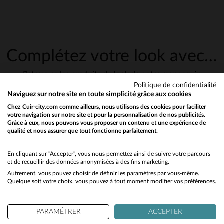
Avis collecté par un tiers
Superbe boots très belle finit
j’adore
Avis du
03/09/2024
, suite à une
Basé sur
7
avis soumis à un
expérience du
29/08/2024
par
Complétez votre look avec…
contrôle
Alexandre D.
Voir tous les avis sur ce site
Retrouvez les produits du look de notre mannequin
UTILE
(0)
Signaler
5
étoiles
6
Politique de confidentialité
4
étoiles
1
Naviguez sur notre site en toute simplicité grâce aux cookies
3
étoiles
0
Chez Cuir-city.com comme ailleurs, nous utilisons des cookies pour faciliter
5
2
étoiles
0
votre navigation sur notre site et pour la personnalisation de nos publicités.
Avis collecté par un tiers
Grâce à eux, nous pouvons vous proposer un contenu et une expérience de
1
étoile
0
qualité et nous assurer que tout fonctionne parfaitement.
Would you like to be redirected to our English site?
Excellent
Trier les avis
Avis du
16/11/2022
, suite à une
No
En cliquant sur "Accepter", vous nous permettez ainsi de suivre votre parcours
expérience du
09/11/2022
par
J
notre rubrique
et de recueillir des données anonymisées à des fins marketing.
françois D.
entretien
Vous aimerez également…
Autrement, vous pouvez choisir de définir les paramètres par vous-même.
Yes
UTILE
(0)
Quelque soit votre choix, vous pouvez à tout moment modifier vos préférences.
Signaler
Découvrez ces produits similaires sélectionnés pour vous
PARAMÉTRER
ACCEPTER
5