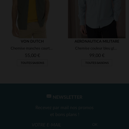
VON DUTCH
AERONAUTICA MILITARE
Chemise manches courtes en coton army kaki
Chemise couleur bleu glacier avec logo aéronautique
55,00 €
99,00 €
TOUTES SAISONS
TOUTES SAISONS
NEWSLETTER
Recevez par mail nos promos
et bons plans !
OK