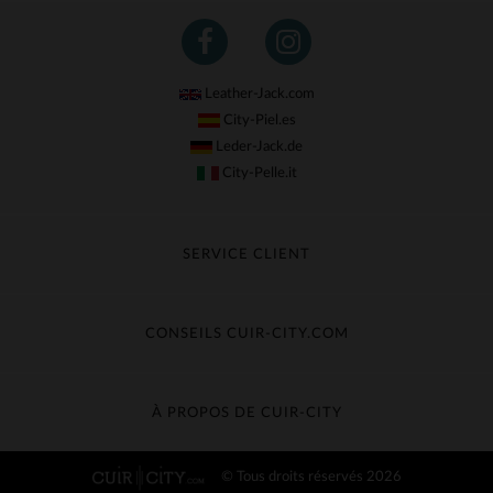
Leather-Jack.com
City-Piel.es
Leder-Jack.de
City-Pelle.it
SERVICE CLIENT
Suivre ma commande
Échange & Remboursement
CONSEILS CUIR-CITY.COM
Questions fréquentes
Livraison gratuite
Entretien du cuir
Contacter le service client
Guide des matières
À PROPOS DE CUIR-CITY
Guide des tailles
Découvrez Cuir-City
© Tous droits réservés 2026
CGV