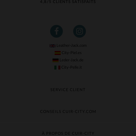
4,8/5 CLIENTS SATISFAITS
Leather-Jack.com
City-Piel.es
Leder-Jack.de
City-Pelle.it
SERVICE CLIENT
Suivre ma commande
Échange & Remboursement
CONSEILS CUIR-CITY.COM
Questions fréquentes
Livraison gratuite
Entretien du cuir
Contacter le service client
Guide des matières
À PROPOS DE CUIR-CITY