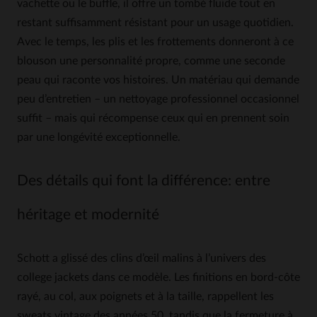
vachette ou le buffle, il offre un tombé fluide tout en
restant suffisamment résistant pour un usage quotidien.
Avec le temps, les plis et les frottements donneront à ce
blouson une personnalité propre, comme une seconde
peau qui raconte vos histoires. Un matériau qui demande
peu d’entretien – un nettoyage professionnel occasionnel
suffit – mais qui récompense ceux qui en prennent soin
par une longévité exceptionnelle.
Des détails qui font la différence: entre
héritage et modernité
Schott a glissé des clins d’œil malins à l’univers des
college jackets dans ce modèle. Les finitions en bord-côte
rayé, au col, aux poignets et à la taille, rappellent les
sweats vintage des années 50, tandis que la fermeture à