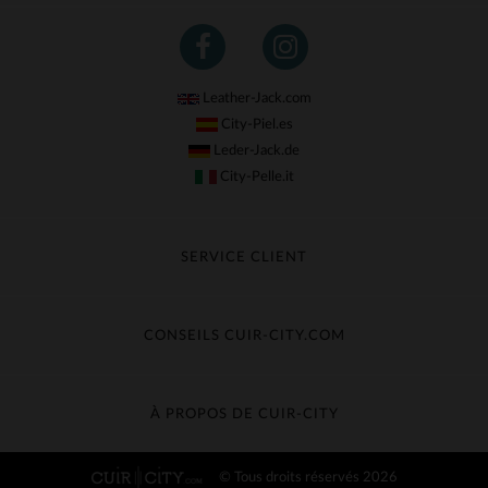
Leather-Jack.com
City-Piel.es
Leder-Jack.de
City-Pelle.it
SERVICE CLIENT
Suivre ma commande
Échange & Remboursement
CONSEILS CUIR-CITY.COM
Questions fréquentes
Livraison gratuite
Entretien du cuir
Contacter le service client
Guide des matières
À PROPOS DE CUIR-CITY
Guide des tailles
Découvrez Cuir-City
© Tous droits réservés 2026