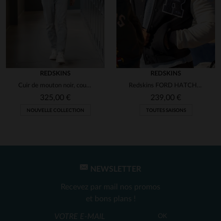
REDSKINS
REDSKINS
Cuir de mouton noir, coupe ajustée : le blouson Redskins intemporel.
Redskins FORD HATCH : cuir de vachette et nylon pour un look urbain.
325,00 €
239,00 €
NOUVELLE COLLECTION
TOUTES SAISONS
NEWSLETTER
Recevez par mail nos promos
et bons plans !
OK