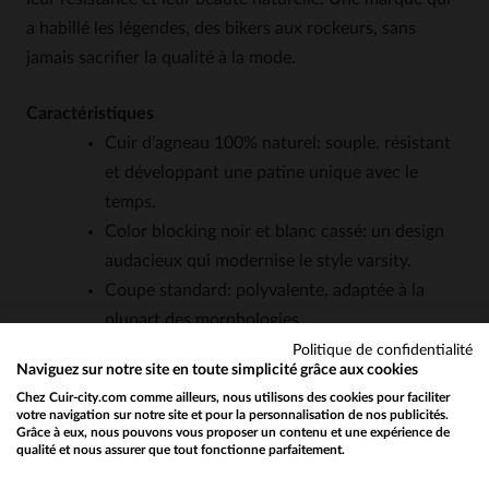
a habillé les légendes, des bikers aux rockeurs, sans
jamais sacrifier la qualité à la mode.
Caractéristiques
Cuir d’agneau 100% naturel: souple, résistant
et développant une patine unique avec le
temps.
Color blocking noir et blanc cassé: un design
audacieux qui modernise le style varsity.
Coupe standard: polyvalente, adaptée à la
plupart des morphologies.
Finitions bord-côte rayé: un détail rétro qui
Politique de confidentialité
Naviguez sur notre site en toute simplicité grâce aux cookies
rappelle les college jackets des années 50.
Chez Cuir-city.com comme ailleurs, nous utilisons des cookies pour faciliter
Fermeture à pressions: pratique et discrète,
votre navigation sur notre site et pour la personnalisation de nos publicités.
Grâce à eux, nous pouvons vous proposer un contenu et une expérience de
pour un look épuré.
qualité et nous assurer que tout fonctionne parfaitement.
Would you like to be redirected to our English site?
Poches fonctionnelles: deux poches latérales