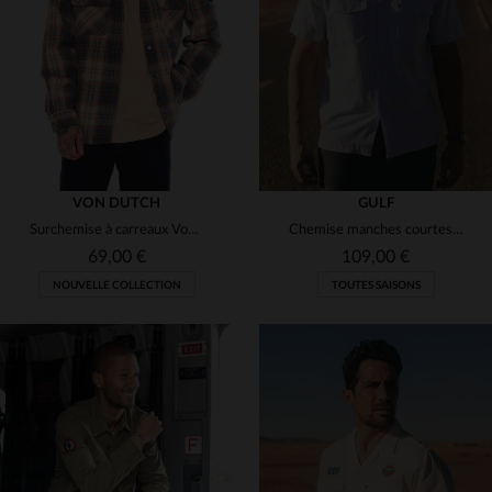
(2)
(2)
(2)
(3)
(4)
(1)
(1)
(47)
(4)
(6)
VON DUTCH
GULF
Surchemise à carreaux Von Dutch
Chemise manches courtes bleue avec poches poitrine
(4)
(1)
(48)
69,00 €
109,00 €
(2)
NOUVELLE COLLECTION
TOUTES SAISONS
(8)
(1)
(5)
(14)
(3)
(5)
TAILLES DISPONIBLES
TAILLES DISPONIBLES
(2)