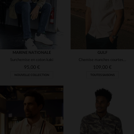
S
M
L
XL
2XL
S
M
L
XL
(6)
MARINE NATIONALE
GULF
Surchemise en coton kaki
Chemise manches courtes écru avec poches poitrine
95,00 €
109,00 €
NOUVELLE COLLECTION
TOUTES SAISONS
TAILLES DISPONIBLES
TAILLES DISPONIBLES