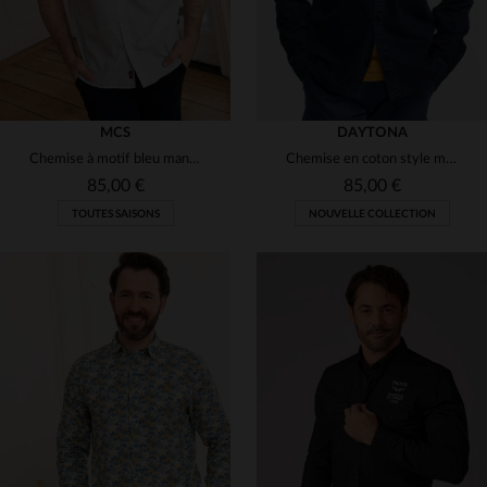
MCS
DAYTONA
Chemise à motif bleu manches courtes
Chemise en coton style militaire bleu marine
85,00 €
85,00 €
TOUTES SAISONS
NOUVELLE COLLECTION
TAILLES DISPONIBLES
TAILLES DISPONIBLES
S
M
XL
S
M