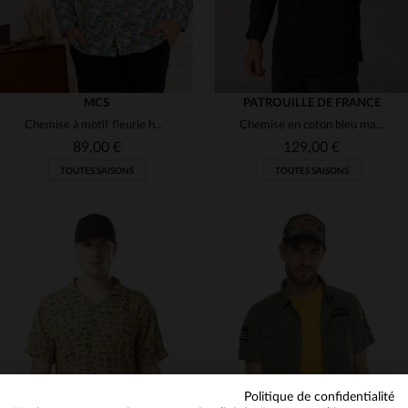
MCS
PATROUILLE DE FRANCE
Chemise à motif fleurie homme
Chemise en coton bleu marine Patrouille de France
89,00 €
129,00 €
TOUTES SAISONS
TOUTES SAISONS
TAILLES DISPONIBLES
TAILLES DISPONIBLES
S
M
2XL
L
XL
2XL
Politique de confidentialité