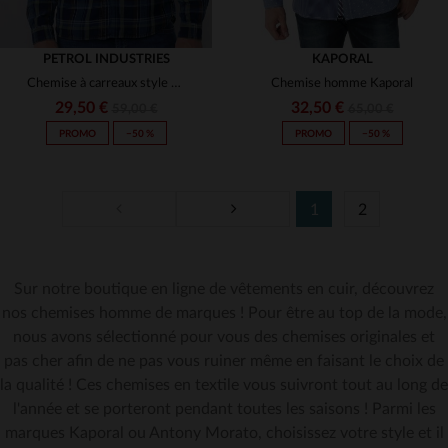
PETROL INDUSTRIES
KAPORAL
Chemise à carreaux style bucheron
Chemise homme Kaporal
29,50 €
32,50 €
59,00 €
65,00 €
PROMO
−50 %
PROMO
−50 %
1
2
Sur notre boutique en ligne de vêtements en cuir, découvrez
TAILLES DISPONIBLES
TAILLES DISPONIBLES
nos chemises homme de marques ! Pour être au top de la mode,
nous avons sélectionné pour vous des chemises originales et
M
S
pas cher afin de ne pas vous ruiner même en faisant le choix de
la qualité ! Ces chemises en textile vous suivront tout au long de
l'année et se porteront pendant toutes les saisons ! Parmi les
marques Kaporal ou Antony Morato, choisissez votre style et il