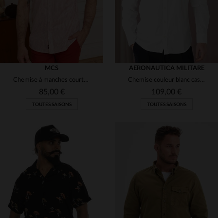
MCS
AERONAUTICA MILITARE
Chemise à manches courtes à motifs rouges
Chemise couleur blanc cassé avec logo aéronautique
85,00 €
109,00 €
TOUTES SAISONS
TOUTES SAISONS
TAILLES DISPONIBLES
TAILLES DISPONIBLES
S
M
XL
S
M
L