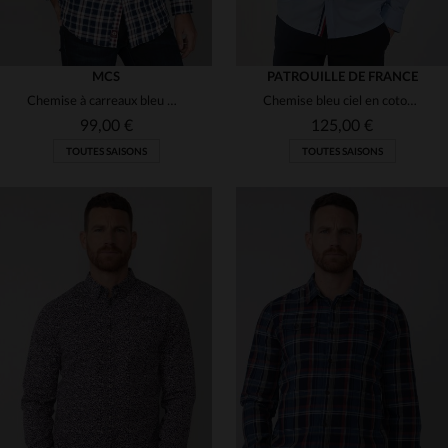
MCS
PATROUILLE DE FRANCE
Chemise à carreaux bleu marine
Chemise bleu ciel en coton Patrouille de France
99,00 €
125,00 €
TOUTES SAISONS
TOUTES SAISONS
TAILLES DISPONIBLES
TAILLES DISPONIBLES
M
2XL
M