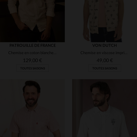
PATROUILLE DE FRANCE
VON DUTCH
Chemise en coton blanche Patrouille de France
Chemise en viscose imprimée
129,00 €
49,00 €
TOUTES SAISONS
TOUTES SAISONS
TAILLES DISPONIBLES
TAILLES DISPONIBLES
L
XL
2XL
S
L
XL