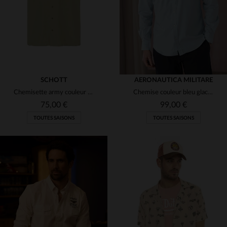
SCHOTT
AERONAUTICA MILITARE
Chemisette army couleur sage kaki
Chemise couleur bleu glacier avec logo aéronautique
75,00 €
99,00 €
TOUTES SAISONS
TOUTES SAISONS
TAILLES DISPONIBLES
TAILLES DISPONIBLES
L
XL
2XL
S
L
XL
2XL