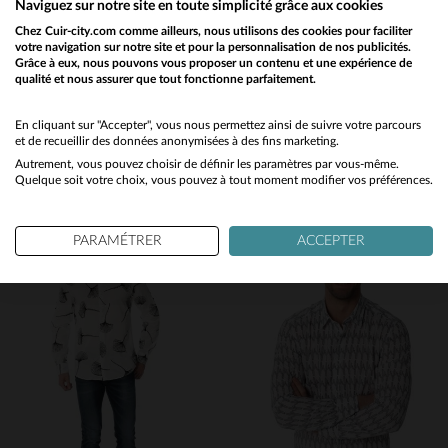
Naviguez sur notre site en toute simplicité grâce aux cookies
Chez Cuir-city.com comme ailleurs, nous utilisons des cookies pour faciliter
votre navigation sur notre site et pour la personnalisation de nos publicités.
Grâce à eux, nous pouvons vous proposer un contenu et une expérience de
qualité et nous assurer que tout fonctionne parfaitement.
Would you like to be redirected to our English site?
VON DUTCH
VON DUTCH
No
En cliquant sur "Accepter", vous nous permettez ainsi de suivre votre parcours
Chemise jaune à motif noir
Chemise manches courtes en coton army kaki
et de recueillir des données anonymisées à des fins marketing.
49,00 €
55,00 €
Autrement, vous pouvez choisir de définir les paramètres par vous-même.
Yes
Quelque soit votre choix, vous pouvez à tout moment modifier vos préférences.
TOUTES SAISONS
TOUTES SAISONS
PARAMÉTRER
ACCEPTER
TAILLES DISPONIBLES
TAILLES DISPONIBLES
M
XL
M
L