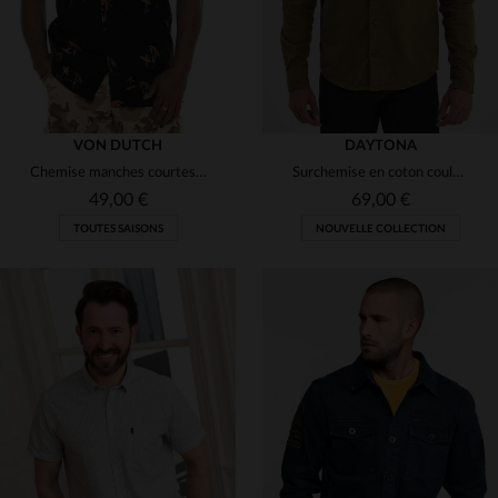
VON DUTCH
DAYTONA
Chemise manches courtes noire motif surf
Surchemise en coton couleur sauge
49,00 €
69,00 €
TOUTES SAISONS
NOUVELLE COLLECTION
TAILLES DISPONIBLES
TAILLES DISPONIBLES
S
XL
L
XL
2XL