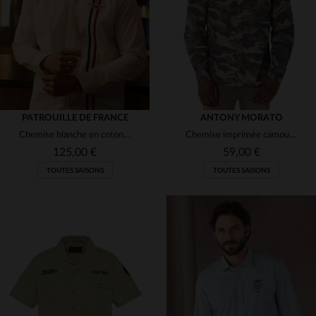
M
L
2XL
S
M
L
XL
PATROUILLE DE FRANCE
ANTONY MORATO
Chemise blanche en coton avec bandes bleu blanc rouge
Chemise imprimée camouflage
125,00 €
59,00 €
TOUTES SAISONS
TOUTES SAISONS
TAILLES DISPONIBLES
TAILLES DISPONIBLES
M
L
XL
2XL
46
48
52