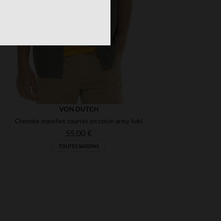
VON DUTCH
Chemise manches courtes en coton army kaki
55,00 €
TOUTES SAISONS