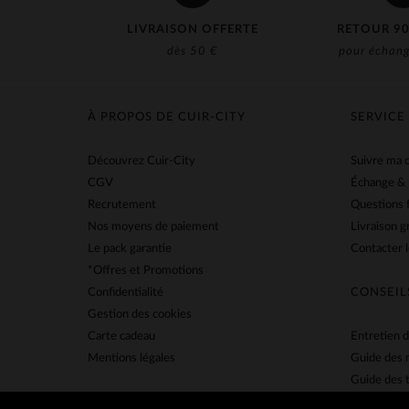
LIVRAISON OFFERTE
RETOUR 90
dès 50 €
pour échang
À PROPOS DE CUIR-CITY
SERVICE
Découvrez Cuir-City
Suivre ma
CGV
Échange &
Recrutement
Questions 
Nos moyens de paiement
Livraison g
Le pack garantie
Contacter l
*Offres et Promotions
Confidentialité
CONSEIL
Gestion des cookies
Carte cadeau
Entretien d
Mentions légales
Guide des 
Guide des t