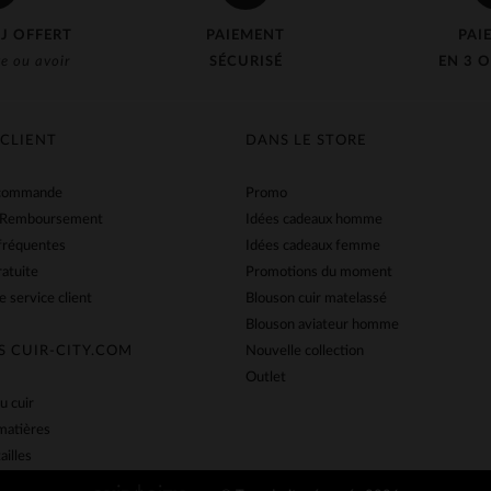
J OFFERT
PAIEMENT
PAI
e ou avoir
SÉCURISÉ
EN 3 O
 CLIENT
DANS LE STORE
 commande
Promo
 Remboursement
Idées cadeaux homme
fréquentes
Idées cadeaux femme
ratuite
Promotions du moment
e service client
Blouson cuir matelassé
Blouson aviateur homme
S CUIR-CITY.COM
Nouvelle collection
Outlet
u cuir
matières
ailles