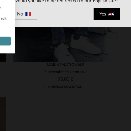
Would you like to be redirected to our English site?
e
No
Yes
 soit
MARINE NATIONALE
Surchemise en coton kaki
95,00 €
NOUVELLE COLLECTION