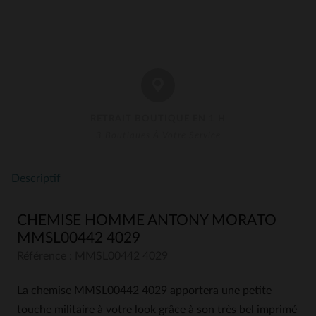
RETRAIT BOUTIQUE EN 1 H
3 Boutiques À Votre Service
Descriptif
CHEMISE HOMME ANTONY MORATO
MMSL00442 4029
Référence : MMSL00442 4029
La chemise MMSL00442 4029 apportera une petite
touche militaire à votre look grâce à son très bel imprimé