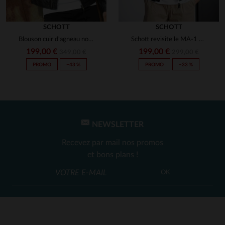
SCHOTT
SCHOTT
Blouson cuir d'agneau noir, version épurée du perfecto Schott.
Schott revisite le MA-1 en cuir d'agneau noir, coupe standard.
199,00 €
199,00 €
349,00 €
299,00 €
PROMO
−43 %
PROMO
−33 %
NEWSLETTER
Recevez par mail nos promos
et bons plans !
OK