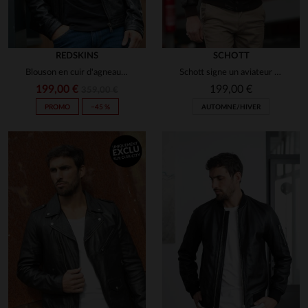
REDSKINS
SCHOTT
Blouson en cuir d'agneau noir, sobre et intemporel, signé Redskins.
Schott signe un aviateur en cuir d'agneau, chaud et ultra-ajusté.
199,00 €
199,00 €
359,00 €
PROMO
−45 %
AUTOMNE/HIVER