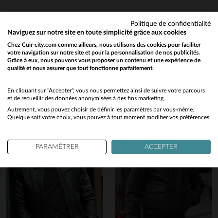
Politique de confidentialité
Naviguez sur notre site en toute simplicité grâce aux cookies
Chez Cuir-city.com comme ailleurs, nous utilisons des cookies pour faciliter
Vous aimerez également…
votre navigation sur notre site et pour la personnalisation de nos publicités.
Grâce à eux, nous pouvons vous proposer un contenu et une expérience de
qualité et nous assurer que tout fonctionne parfaitement.
Would you like to be redirected to our English site?
Découvrez ces produits similaires sélectionnés pour vous
No
En cliquant sur "Accepter", vous nous permettez ainsi de suivre votre parcours
et de recueillir des données anonymisées à des fins marketing.
Autrement, vous pouvez choisir de définir les paramètres par vous-même.
Yes
Quelque soit votre choix, vous pouvez à tout moment modifier vos préférences.
PARAMÉTRER
ACCEPTER