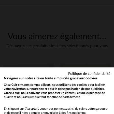
Vous aimerez également…
Découvrez ces produits similaires sélectionnés pour vous
Politique de confidentialité
Naviguez sur notre site en toute simplicité grâce aux cookies
Chez Cuir-city.com comme ailleurs, nous utilisons des cookies pour faciliter
votre navigation sur notre site et pour la personnalisation de nos publicités.
Grâce à eux, nous pouvons vous proposer un contenu et une expérience de
qualité et nous assurer que tout fonctionne parfaitement.
Would you like to be redirected to our English site?
No
En cliquant sur "Accepter", vous nous permettez ainsi de suivre votre parcours
et de recueillir des données anonymisées à des fins marketing.