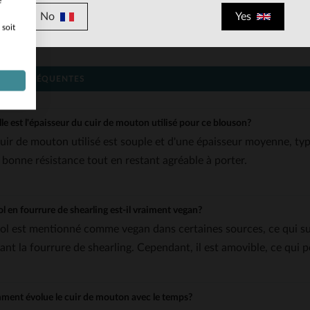
e
No
Yes
Doublure isolante: en nylon et ouate polyester pour un confort
 soit
Entretien spécialisé: conçu pour durer, ce blouson nécessite un
IONS FRÉQUENTES
le est l'épaisseur du cuir de mouton utilisé pour ce blouson?
cuir de mouton utilisé est souple et d'une épaisseur moyenne, typi
 bonne résistance tout en restant agréable à porter.
ol en fourrure de shearling est-il vraiment vegan?
col est mentionné comme vegan dans certaines sources, ce qui sugg
tant la fourrure de shearling. Cependant, il est amovible, ce qui p
ent évolue le cuir de mouton avec le temps?