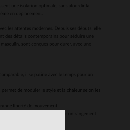
ssent une isolation optimale, sans alourdir la
, même en déplacement.
avec les attentes modernes. Depuis ses débuts, elle
ant des détails contemporains pour séduire une
re masculin, sont conçues pour durer, avec une
comparable, il se patine avec le temps pour un
 permet de moduler le style et la chaleur selon les
e grande liberté de mouvement.
poches intérieures à pression pour un rangement
blousons d’aviateur.