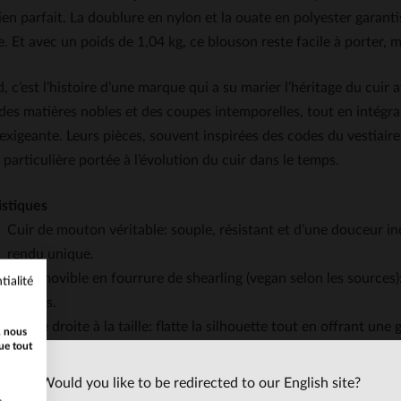
en parfait. La doublure en nylon et la ouate en polyester garanti
e. Et avec un poids de 1,04 kg, ce blouson reste facile à porter
c’est l’histoire d’une marque qui a su marier l’héritage du cuir 
des matières nobles et des coupes intemporelles, tout en intégr
 exigeante. Leurs pièces, souvent inspirées des codes du vestiai
 particulière portée à l’évolution du cuir dans le temps.
istiques
Cuir de mouton véritable: souple, résistant et d’une douceur in
rendu unique.
Col amovible en fourrure de shearling (vegan selon les sources):
tialité
saisons.
Coupe droite à la taille: flatte la silhouette tout en offrant un
, nous
ue tout
Poches fonctionnelles: deux poches latérales zippées et deux 
sécurisé.
Would you like to be redirected to our English site?
Détails rétro: poignets et bas côtelés pour un look inspiré des 