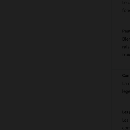
Le 
fon
Peut
Bie
rai
fraî
Comm
La 
lég
Les 
Les
com