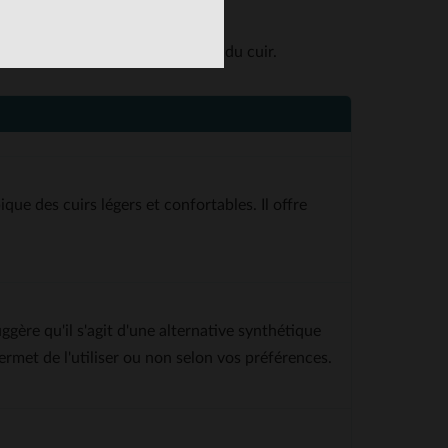
 optimal, même par temps frais.
 nettoyage par un professionnel du cuir.
que des cuirs légers et confortables. Il offre
ère qu'il s'agit d'une alternative synthétique
ermet de l'utiliser ou non selon vos préférences.