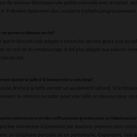
cuir de mouton développe une patine naturelle avec le temps, qui
cé. Il devient également plus souple et s'adapte progressivement 
-on porter ce blouson en été?
n que le blouson soit adapté à toutes les saisons grâce à sa doub
son du cuir et du rembourrage. Il est plus adapté aux saisons int
ches en été.
ent ajuster la taille si le blouson est un peu large?
coupe droite à la taille permet un ajustement naturel. Si le blou
èrement la ceinture ou opter pour une taille en dessous pour un 
poches intérieures sont-elles suffisamment grandes pour un téléphone por
 poches intérieures à fermeture par boutons-pression sont conçue
me un téléphone portable ou un portefeuille. Cependant, cela dép