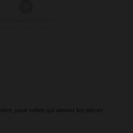
RETRAIT BOUTIQUE EN 1 H
3 Boutiques À Votre Service
ère, pour celles qui aiment les pièces