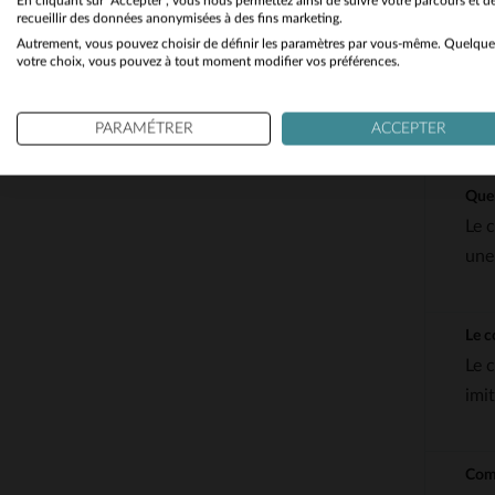
En cliquant sur "Accepter", vous nous permettez ainsi de suivre votre parcours et d
recueillir des données anonymisées à des fins marketing.
Autrement, vous pouvez choisir de définir les paramètres par vous-même. Quelque
votre choix, vous pouvez à tout moment modifier vos préférences.
QUEST
PARAMÉTRER
ACCEPTER
Quel
Le 
une
Le c
Le 
imi
Comm