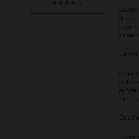
Le LARA 
de mouton
coupe dro
zippées l
Un col 
Ce qui di
chaleureu
parfaite 
sur le sty
Des fin
Les poign