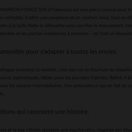
MARRON FONCE 504 d’Oakwood est une pièce conçue pour traver
 véritable, il offre une souplesse et un confort rares, tout en 
ite à la taille flatte la silhouette sans sacrifier le mouvement, 
atérales et les poches intérieures à pression – en font un blouson
amovible pour s’adapter à toutes les envies.
stingue vraiment ce modèle, c’est son col en fourrure de shearlin
se et sophistiquée, idéale pour les journées fraîches. Retiré, il 
pour les saisons intermédiaires. Une polyvalence qui en fait un
le.
itions qui racontent une histoire.
ets et le bas côtelés ajoutent une touche rétro, inspirée des blo