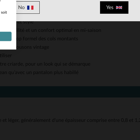
e
 dos, renforçant l’esprit motard tout en apportant du relief
No
Yes
 soit
la taille pour un ajustement personnalisable
aticité et style
spirabilité et un confort optimal en mi-saison
’effet trop formel des cols montants
il aux blousons vintage
iliser
tre criarde, pour un look qui se démarque
jean qu’avec un pantalon plus habillé
 et léger, généralement d'une épaisseur comprise entre 0,8 et 1,