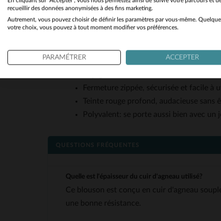
En cliquant sur "Accepter", vous nous permettez ainsi de suivre votre parcours et d
Effet matelassé aux épaules et en bas du
recueillir des données anonymisées à des fins marketing.
Autrement, vous pouvez choisir de définir les paramètres par vous-même. Quelque
Coupe slimfit avec sangles de serrage à 
votre choix, vous pouvez à tout moment modifier vos préférences.
Poignets ajustables par zip, combinant pr
Doublure en polyester pour une bonne re
PARAMÉTRER
ACCEPTER
Col rond avec bouton pression, évitant l
Laçage décoratif en bas du dos, clin d’œ
Fermeture zippée, sécurisée et facile à ut
Teinte rouge profond, audacieuse sans ê
Polyvalent: se porte aussi bien avec un 
QUESTIONS FRÉQUENTES
Quelle est l'épaisseur du cuir d'agneau utilisé?
Ce blouson est conçu en cuir d'agneau souple
une bonne résistance.