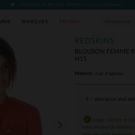
LIVRAISON ET RETOUR OFFERTS
(voir conditions)
MME
MARQUES
PROMO
REDSKINS
BLOUSON FEMME R
H15
Matière :
cuir d'agneau
Coupe : Slimfit ➔ Choi
votre blouson de manière 
pour une taille supérieure.