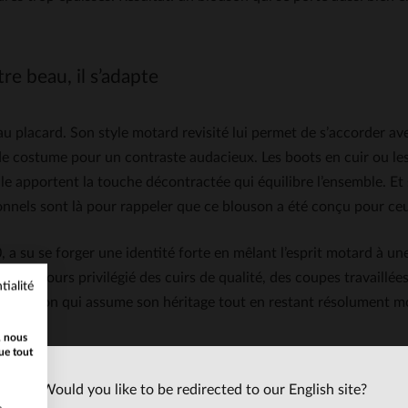
re beau, il s’adapte
placard. Son style motard revisité lui permet de s’accorder avec
e costume pour un contraste audacieux. Les boots en cuir ou les
le apportent la touche décontractée qui équilibre l’ensemble. Et 
tionnels sont là pour rappeler que ce blouson a été conçu pour c
a su se forger une identité forte en mêlant l’esprit motard à un
e a toujours privilégié des cuirs de qualité, des coupes travaillé
tialité
louson qui assume son héritage tout en restant résolument mode
, nous
ue tout
Would you like to be redirected to our English site?
r un port quotidien sans fatigue