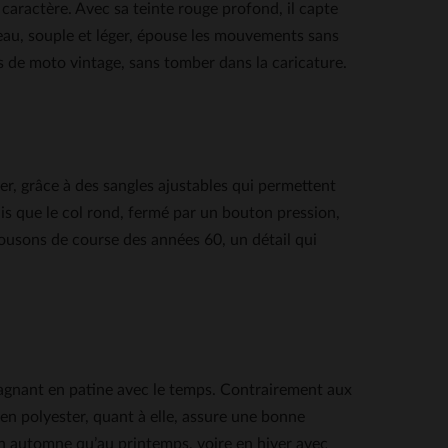
ractère. Avec sa teinte rouge profond, il capte
gneau, souple et léger, épouse les mouvements sans
es de moto vintage, sans tomber dans la caricature.
er, grâce à des sangles ajustables qui permettent
is que le col rond, fermé par un bouton pression,
 blousons de course des années 60, un détail qui
n gagnant en patine avec le temps. Contrairement aux
e en polyester, quant à elle, assure une bonne
 en automne qu’au printemps, voire en hiver avec