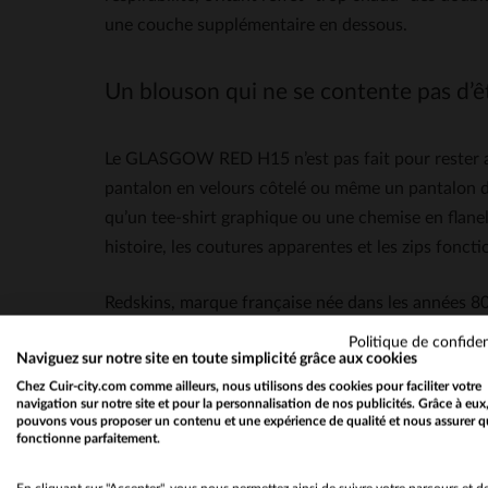
une couche supplémentaire en dessous.
Un blouson qui ne se contente pas d’êt
Le GLASGOW RED H15 n’est pas fait pour rester au 
pantalon en velours côtelé ou même un pantalon d
qu’un tee-shirt graphique ou une chemise en flanel
histoire, les coutures apparentes et les zips fonc
Redskins, marque française née dans les années 80, 
les codes du rock et de la contre-culture, la marqu
Politique de confiden
Naviguez sur notre site en toute simplicité grâce aux cookies
GLASGOW RED H15 s’inscrit dans cette lignée: un b
Chez Cuir-city.com comme ailleurs, nous utilisons des cookies pour faciliter votre
authenticité sans compromis.
navigation sur notre site et pour la personnalisation de nos publicités. Grâce à eux
pouvons vous proposer un contenu et une expérience de qualité et nous assurer q
fonctionne parfaitement.
Caractéristiques
Cuir d’agneau souple et léger, idéal pou