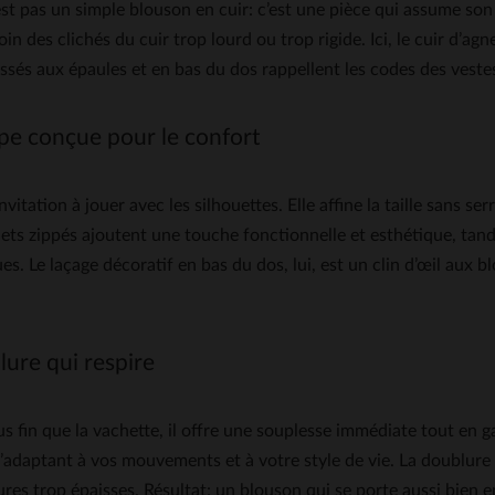
 un simple blouson en cuir: c’est une pièce qui assume son ca
in des clichés du cuir trop lourd ou trop rigide. Ici, le cuir d’a
elassés aux épaules et en bas du dos rappellent les codes des vest
upe conçue pour le confort
ion à jouer avec les silhouettes. Elle affine la taille sans serr
nets zippés ajoutent une touche fonctionnelle et esthétique, tand
ques. Le laçage décoratif en bas du dos, lui, est un clin d’œil aux
lure qui respire
 plus fin que la vachette, il offre une souplesse immédiate tout e
e, s’adaptant à vos mouvements et à votre style de vie. La doublur
blures trop épaisses. Résultat: un blouson qui se porte aussi bien