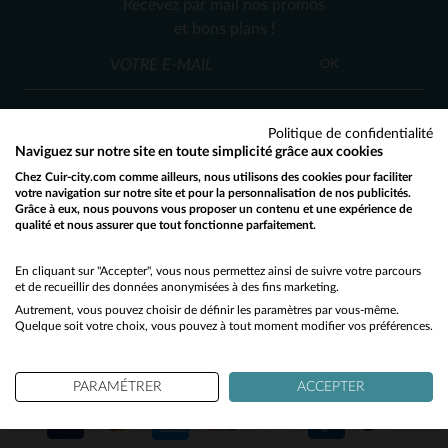
Recevez par mail nos promos
TU
et bons plans !
OK
Politique de confidentialité
Naviguez sur notre site en toute simplicité grâce aux cookies
Chez Cuir-city.com comme ailleurs, nous utilisons des cookies pour faciliter
SERVICE CLIENT
votre navigation sur notre site et pour la personnalisation de nos publicités.
Grâce à eux, nous pouvons vous proposer un contenu et une expérience de
Nos conseillers sont à votre écoute
qualité et nous assurer que tout fonctionne parfaitement.
Would you like to be redirected to our English site?
03 59 08 80 80
contact@cuir-city.com
au
ou à
du lundi au vendredi de 10h à 12h30
No
En cliquant sur "Accepter", vous nous permettez ainsi de suivre votre parcours
et de recueillir des données anonymisées à des fins marketing.
et de 13h30 à 18h.
Autrement, vous pouvez choisir de définir les paramètres par vous-même.
Yes
Quelque soit votre choix, vous pouvez à tout moment modifier vos préférences.
NOS PARTENAIRES DE CONFIANCE
PARAMÉTRER
ACCEPTER