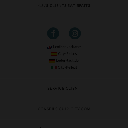
4,8/5 CLIENTS SATISFAITS
Leather-Jack.com
City-Piel.es
Leder-Jack.de
City-Pelle.it
SERVICE CLIENT
Suivre ma commande
Échange & Remboursement
CONSEILS CUIR-CITY.COM
Questions fréquentes
Livraison gratuite
Entretien du cuir