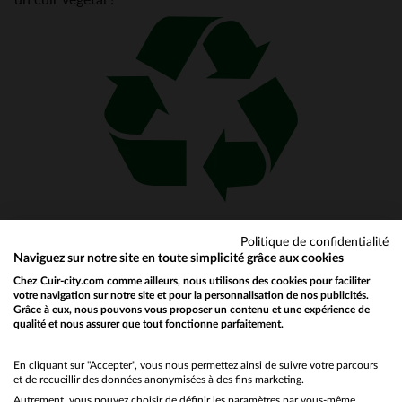
un cuir végétal !
Politique de confidentialité
Naviguez sur notre site en toute simplicité grâce aux cookies
Comment reconnaître un cuir végétal ?
Chez Cuir-city.com comme ailleurs, nous utilisons des cookies pour faciliter
votre navigation sur notre site et pour la personnalisation de nos publicités.
Grâce à eux, nous pouvons vous proposer un contenu et une expérience de
qualité et nous assurer que tout fonctionne parfaitement.
Would you like to be redirected to our English site?
Votre choix est fait mais encore faut-il savoir où trouver un
blouson en cuir végétal ! Il est malheureusement assez
No
En cliquant sur "Accepter", vous nous permettez ainsi de suivre votre parcours
difficile de faire la différence entre un cuir tanné au chrome
et de recueillir des données anonymisées à des fins marketing.
et un cuir tanné de manière organique. Toutefois, quelques
Autrement, vous pouvez choisir de définir les paramètres par vous-même.