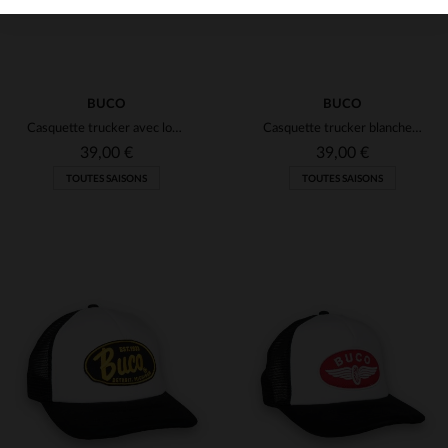
BUCO
BUCO
Casquette trucker avec logo jaune
Casquette trucker blanche et noire logo noir et blanc
39,00 €
39,00 €
TOUTES SAISONS
TOUTES SAISONS
TAILLES DISPONIBLES
TAILLES DISPONIBLES
TU
TU