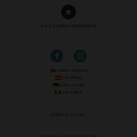
4,8/5 CLIENTS SATISFAITS
Leather-Jack.com
City-Piel.es
Leder-Jack.de
City-Pelle.it
SERVICE CLIENT
Suivre ma commande
Échange & Remboursement