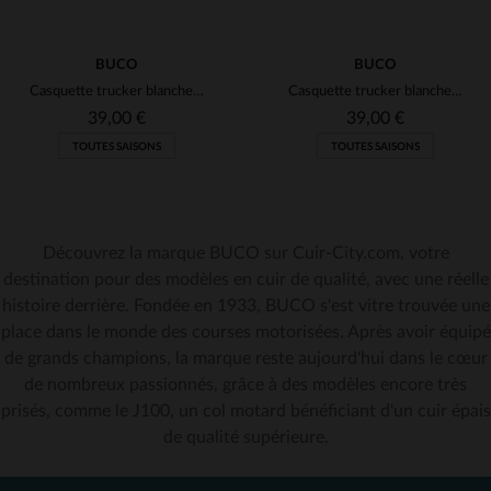
BUCO
BUCO
Casquette trucker blanche et noire logo Product noir et blanc
Casquette trucker blanche et noire logo diamant blanc et noir
39,00 €
39,00 €
TOUTES SAISONS
TOUTES SAISONS
Découvrez la marque BUCO sur Cuir-City.com, votre
destination pour des modèles en cuir de qualité, avec une réelle
histoire derrière. Fondée en 1933, BUCO s'est vitre trouvée une
TAILLES DISPONIBLES
TAILLES DISPONIBLES
place dans le monde des courses motorisées. Après avoir équipé
de grands champions, la marque reste aujourd'hui dans le cœur
TU
TU
de nombreux passionnés, grâce à des modèles encore très
prisés, comme le J100, un col motard bénéficiant d'un cuir épais
de qualité supérieure.