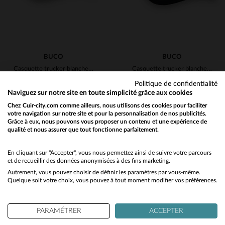
BUCO
BUCO
Casquette trucker blanche et noire logo Detroit Michigan
Casquette trucker blanche et noire logo casque blanc et rouge
39,00 €
39,00 €
Politique de confidentialité
Naviguez sur notre site en toute simplicité grâce aux cookies
TOUTES SAISONS
TOUTES SAISONS
Chez Cuir-city.com comme ailleurs, nous utilisons des cookies pour faciliter
votre navigation sur notre site et pour la personnalisation de nos publicités.
Grâce à eux, nous pouvons vous proposer un contenu et une expérience de
qualité et nous assurer que tout fonctionne parfaitement.
Would you like to be redirected to our English site?
No
En cliquant sur "Accepter", vous nous permettez ainsi de suivre votre parcours
et de recueillir des données anonymisées à des fins marketing.
Autrement, vous pouvez choisir de définir les paramètres par vous-même.
Yes
TAILLES DISPONIBLES
TAILLES DISPONIBLES
Quelque soit votre choix, vous pouvez à tout moment modifier vos préférences.
TU
TU
PARAMÉTRER
ACCEPTER