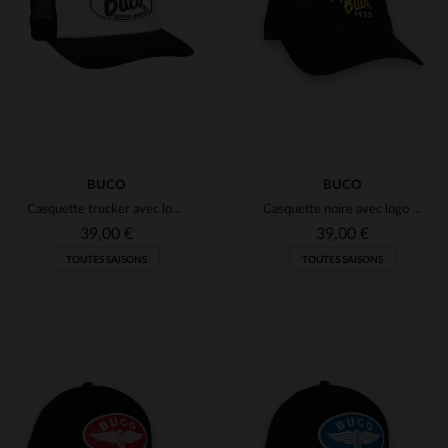
(1)
(29)
(1)
BUCO
BUCO
Casquette trucker avec logo blanc et noir
Casquette noire avec logo drapeaux damier
(30)
39,00 €
39,00 €
TOUTES SAISONS
TOUTES SAISONS
(1)
TAILLES DISPONIBLES
TAILLES DISPONIBLES