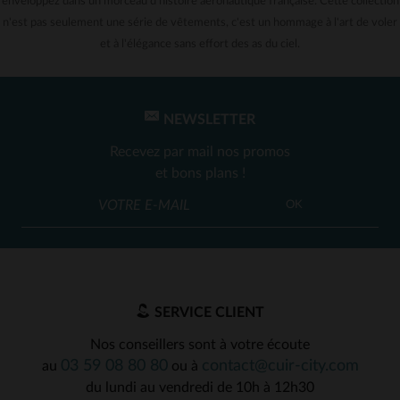
enveloppez dans un morceau d'histoire aéronautique française. Cette collection
n'est pas seulement une série de vêtements, c'est un hommage à l'art de voler
et à l'élégance sans effort des as du ciel.
NEWSLETTER
Recevez par mail nos promos
et bons plans !
OK
SERVICE CLIENT
Nos conseillers sont à votre écoute
03 59 08 80 80
contact@cuir-city.com
au
ou à
du lundi au vendredi de 10h à 12h30