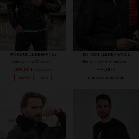
M
L
XL
2XL
3XL
S
M
L
XL
3XL
(1)
(2)
(12)
(7)
(4)
PATROUILLE DE FRANCE
PATROUILLE DE FRANCE
Hommage aux 70 ans de la Patrouille de France en cuir de mouton noir.
Blouson en cuir mouton noir style aviateur signé Redskins.
499,00 €
695,00 €
745,00 €
PROMO
−33 %
NOUVELLE COLLECTION
TAILLES DISPONIBLES
S
M
L
2XL
3XL
TAILLES DISPONIBLES