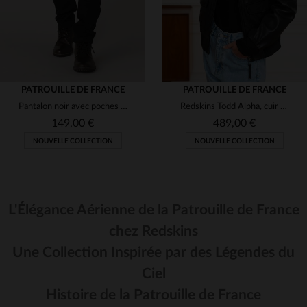
PATROUILLE DE FRANCE
PATROUILLE DE FRANCE
Pantalon noir avec poches aviateur
Redskins Todd Alpha, cuir d'agneau noir et col fourrure amovible.
149,00 €
489,00 €
NOUVELLE COLLECTION
NOUVELLE COLLECTION
L'Élégance Aérienne de la Patrouille de France
chez Redskins
Une Collection Inspirée par des Légendes du
TAILLES DISPONIBLES
TAILLES DISPONIBLES
Ciel
30
L
Histoire de la Patrouille de France