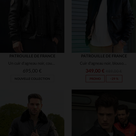
(1)
(1)
(2)
(14)
(14)
PATROUILLE DE FRANCE
PATROUILLE DE FRANCE
Un cuir d'agneau noir, coupe aviateur, élégant et résistant.
Cuir d'agneau noir, blouson aviateur Redskins et Patrouille de France.
(10)
695,00 €
349,00 €
489,00 €
NOUVELLE COLLECTION
PROMO
−29 %
(4)
(8)
(1)
(9)
(2)
(2)
(2)
(1)
TAILLES DISPONIBLES
TAILLES DISPONIBLES
(1)
(1)