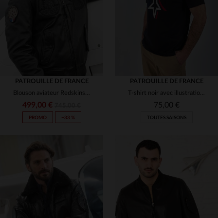
2XL
3XL
4XL
PATROUILLE DE FRANCE
PATROUILLE DE FRANCE
Blouson aviateur Redskins en cuir de mouton noir, col fourrure.
T-shirt noir avec illustration Patrouille de France
499,00 €
75,00 €
745,00 €
PROMO
−33 %
TOUTES SAISONS
TAILLES DISPONIBLES
TAILLES DISPONIBLES
M
L
XL
2XL
3XL