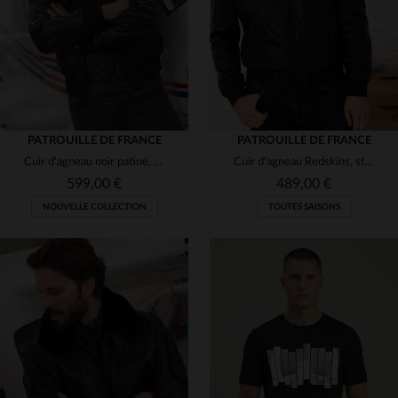
PATROUILLE DE FRANCE
PATROUILLE DE FRANCE
Cuir d'agneau noir patiné, coupe ajustée, style aviateur Redskins.
Cuir d'agneau Redskins, style aviateur et teddy, léger et souple.
599,00 €
489,00 €
NOUVELLE COLLECTION
TOUTES SAISONS
TAILLES DISPONIBLES
TAILLES DISPONIBLES
3XL
4XL
S
M
L
2XL
3XL