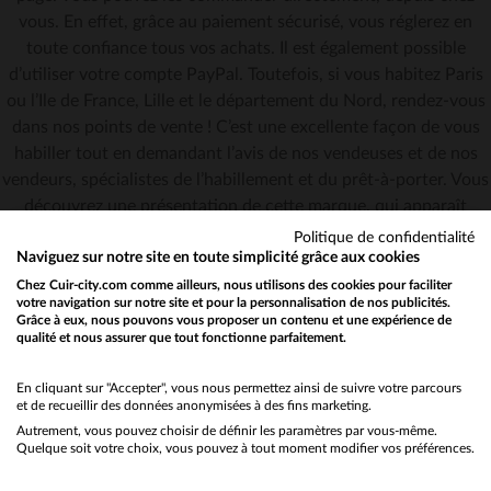
48
L
vous. En effet, grâce au paiement sécurisé, vous réglerez en
toute confiance tous vos achats. Il est également possible
d’utiliser votre compte PayPal. Toutefois, si vous habitez Paris
ou l’Ile de France, Lille et le département du Nord, rendez-vous
dans nos points de vente ! C’est une excellente façon de vous
habiller tout en demandant l’avis de nos vendeuses et de nos
vendeurs, spécialistes de l’habillement et du prêt-à-porter. Vous
découvrez une présentation de cette marque, qui apparaît
aujourd’hui comme une incontournable. Un cuir Citizen moins
Politique de confidentialité
cher peut être commandé très facilement sur Cuir-City ! Sur
Naviguez sur notre site en toute simplicité grâce aux cookies
notre site, vous pouvez même régler votre achat en plusieurs
Chez Cuir-city.com comme ailleurs, nous utilisons des cookies pour faciliter
votre navigation sur notre site et pour la personnalisation de nos publicités.
fois. Et la livraison est gratuite si vous commandez à partir d’un
Grâce à eux, nous pouvons vous proposer un contenu et une expérience de
certain montant. Vous commandez en toute confiance sur notre
qualité et nous assurer que tout fonctionne parfaitement.
Would you like to be redirected to our English site?
site de vente en ligne. En effet, en tant que spécialistes du cuir,
No
nous vous conseillons dans votre achat. Un guide des tailles
En cliquant sur "Accepter", vous nous permettez ainsi de suivre votre parcours
et de recueillir des données anonymisées à des fins marketing.
vous permettra de savoir quel type de modèle commander.
Autrement, vous pouvez choisir de définir les paramètres par vous-même.
Yes
Nous vous informons également sur la manière de bien
Quelque soit votre choix, vous pouvez à tout moment modifier vos préférences.
entretenir votre vêtement en cuir, afin de le faire durer de