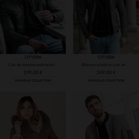
(2)
(2)
(1)
CITYZEN
CITYZEN
Cuir de mouton anthracite, coupe skinny ajustée, léger et intemporel.
Blouson urbain en cuir de mouton, tannage et capuche amovible.
(3)
(1)
199,00 €
249,00 €
NOUVELLE COLLECTION
NOUVELLE COLLECTION
(1)
(2)
(1)
(1)
(1)
(2)
(1)
(1)
TAILLES DISPONIBLES
(4)
(1)
S
M
L
XL
2XL
TAILLES DISPONIBLES
(2)
(1)