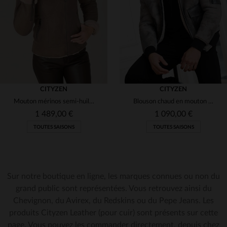
3XL
M
L
XL
2XL
3XL
CITYZEN
CITYZEN
Mouton mérinos semi-huilé : un blouson gris,br>doux et intemporel.
Blouson chaud en mouton retourné, coupe skinny, détails contrastants.
1 489,00 €
1 090,00 €
TOUTES SAISONS
TOUTES SAISONS
Sur notre boutique en ligne, les marques connues ou non du
TAILLES DISPONIBLES
grand public sont représentées. Vous retrouvez ainsi du
Chevignon, du Avirex, du Redskins ou du Pepe Jeans. Les
38
40
42
44
46
TAILLES DISPONIBLES
produits Cityzen Leather (pour cuir) sont présents sur cette
page. Vous pouvez les commander directement, depuis chez