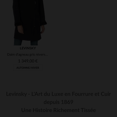
(1)
(1)
LEVINSKY
Daim d'agneau gris réversible, doux et chaud pour l'hiver.
(1)
1 349,00 €
AUTOMNE/HIVER
(1)
(1)
Levinsky - L'Art du Luxe en Fourrure et Cuir
(1)
depuis 1869
TAILLES DISPONIBLES
Une Histoire Richement Tissée