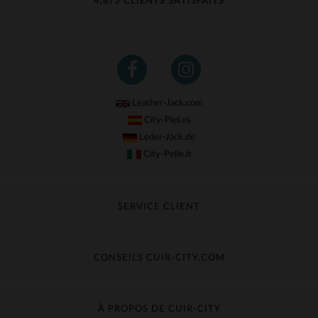
4,8/5 CLIENTS SATISFAITS
Leather-Jack.com
City-Piel.es
Leder-Jack.de
City-Pelle.it
SERVICE CLIENT
Suivre ma commande
Échange & Remboursement
CONSEILS CUIR-CITY.COM
Questions fréquentes
Livraison gratuite
Entretien du cuir
Contacter le service client
Guide des matières
À PROPOS DE CUIR-CITY