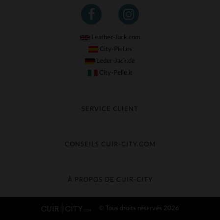
Leather-Jack.com
City-Piel.es
Leder-Jack.de
City-Pelle.it
SERVICE CLIENT
Suivre ma commande
Échange & Remboursement
CONSEILS CUIR-CITY.COM
Questions fréquentes
Livraison gratuite
Entretien du cuir
Contacter le service client
Guide des matières
À PROPOS DE CUIR-CITY
Guide des tailles
Découvrez Cuir-City
© Tous droits réservés 2026
CGV