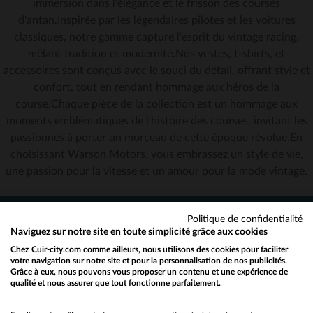
immersion dans l'élégance et le frisson des courses
TU
d'antan.Inspirée par les légendaires pilotes et les voitures
classiques, notre gamme capture l'esprit du vintage racing,
mêlant tradition et modernité.Nos vestes, t-shirts, et
accessoires sont conçus avec le souci du détail, offrant style et
confort, tout en rendant hommage aux héros de la
course.Chaque pièce de la collection est un hommage aux
moments emblématiques de l'histoire des courses, invitant les
passionnés à porter un morceau de cette époque révolue.En
choisissant Warson Motors, vous embrassez un style de vie,
une passion pour la vitesse et un amour pour la mode vintage.
Politique de confidentialité
NEWSLETTER
Naviguez sur notre site en toute simplicité grâce aux cookies
Chez Cuir-city.com comme ailleurs, nous utilisons des cookies pour faciliter
Recevez par mail nos promos
votre navigation sur notre site et pour la personnalisation de nos publicités.
et bons plans !
Grâce à eux, nous pouvons vous proposer un contenu et une expérience de
qualité et nous assurer que tout fonctionne parfaitement.
Would you like to be redirected to our English site?
OK