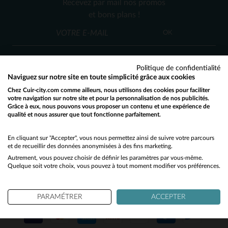
Recevez par mail nos promos
S
M
XL
3XL
5XL
et bons plans !
OK
Politique de confidentialité
Naviguez sur notre site en toute simplicité grâce aux cookies
Chez Cuir-city.com comme ailleurs, nous utilisons des cookies pour faciliter
SERVICE CLIENT
votre navigation sur notre site et pour la personnalisation de nos publicités.
Grâce à eux, nous pouvons vous proposer un contenu et une expérience de
Nos conseillers sont à votre écoute
qualité et nous assurer que tout fonctionne parfaitement.
Would you like to be redirected to our English site?
03 59 08 80 80
contact@cuir-city.com
au
ou à
du lundi au vendredi de 10h à 12h30
No
En cliquant sur "Accepter", vous nous permettez ainsi de suivre votre parcours
et de recueillir des données anonymisées à des fins marketing.
et de 13h30 à 18h.
Autrement, vous pouvez choisir de définir les paramètres par vous-même.
Yes
Quelque soit votre choix, vous pouvez à tout moment modifier vos préférences.
NOS PARTENAIRES DE CONFIANCE
PARAMÉTRER
ACCEPTER