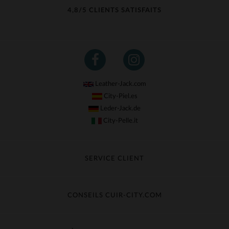
4,8/5 CLIENTS SATISFAITS
Leather-Jack.com
City-Piel.es
Leder-Jack.de
City-Pelle.it
SERVICE CLIENT
Suivre ma commande
Échange & Remboursement
CONSEILS CUIR-CITY.COM
Questions fréquentes
Livraison gratuite
Entretien du cuir