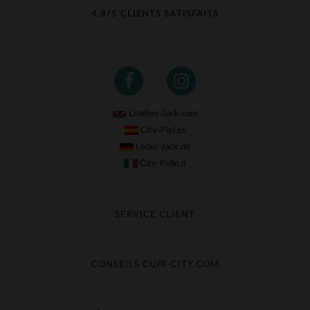
4,8/5 CLIENTS SATISFAITS
Leather-Jack.com
City-Piel.es
Leder-Jack.de
City-Pelle.it
SERVICE CLIENT
Suivre ma commande
Échange & Remboursement
CONSEILS CUIR-CITY.COM
Questions fréquentes
Livraison gratuite
Entretien du cuir