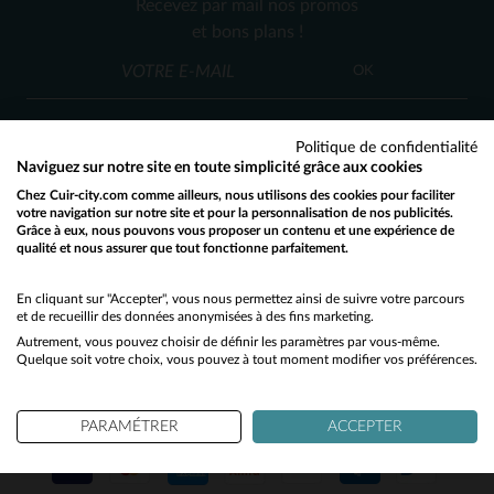
Recevez par mail nos promos
3XL
4XL
M
L
et bons plans !
OK
Politique de confidentialité
Naviguez sur notre site en toute simplicité grâce aux cookies
Chez Cuir-city.com comme ailleurs, nous utilisons des cookies pour faciliter
SERVICE CLIENT
votre navigation sur notre site et pour la personnalisation de nos publicités.
Grâce à eux, nous pouvons vous proposer un contenu et une expérience de
Nos conseillers sont à votre écoute
qualité et nous assurer que tout fonctionne parfaitement.
Would you like to be redirected to our English site?
03 59 08 80 80
contact@cuir-city.com
au
ou à
du lundi au vendredi de 10h à 12h30
No
En cliquant sur "Accepter", vous nous permettez ainsi de suivre votre parcours
et de recueillir des données anonymisées à des fins marketing.
et de 13h30 à 18h.
Autrement, vous pouvez choisir de définir les paramètres par vous-même.
Yes
Quelque soit votre choix, vous pouvez à tout moment modifier vos préférences.
NOS PARTENAIRES DE CONFIANCE
PARAMÉTRER
ACCEPTER