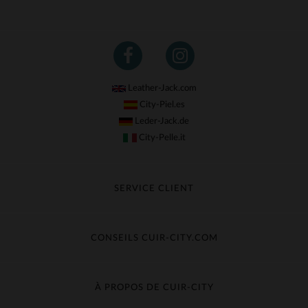
Leather-Jack.com
City-Piel.es
Leder-Jack.de
City-Pelle.it
SERVICE CLIENT
Suivre ma commande
Échange & Remboursement
CONSEILS CUIR-CITY.COM
Questions fréquentes
Livraison gratuite
Entretien du cuir
Contacter le service client
Guide des matières
À PROPOS DE CUIR-CITY
Guide des tailles