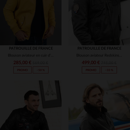
M
L
XL
2XL
3XL
PATROUILLE DE FRANCE
PATROUILLE DE FRANCE
Blouson aviateur en cuir d'agneau jaune, coupe slimfit Redskins.
Blouson aviateur Redskins en cuir de mouton noir, col fourrure.
285,00 €
499,00 €
569,00 €
745,00 €
PROMO
−50 %
PROMO
−33 %
TAILLES DISPONIBLES
TAILLES DISPONIBLES
L
XL
M