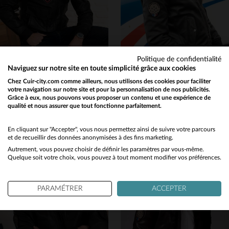
Politique de confidentialité
Naviguez sur notre site en toute simplicité grâce aux cookies
PATROUILLE DE FRANCE
PATROUILLE DE FRANCE
Chez Cuir-city.com comme ailleurs, nous utilisons des cookies pour faciliter
votre navigation sur notre site et pour la personnalisation de nos publicités.
Blouson motard en cuir d'agneau bleu marine, Patrouille de France.
Cuir de mouton et fourrure amovible : l'aviateur collector des 70 ans.
Grâce à eux, nous pouvons vous proposer un contenu et une expérience de
399,00 €
499,00 €
qualité et nous assurer que tout fonctionne parfaitement.
595,00 €
745,00 €
Would you like to be redirected to our English site?
PROMO
−33 %
PROMO
−33 %
No
En cliquant sur "Accepter", vous nous permettez ainsi de suivre votre parcours
et de recueillir des données anonymisées à des fins marketing.
Autrement, vous pouvez choisir de définir les paramètres par vous-même.
Yes
Quelque soit votre choix, vous pouvez à tout moment modifier vos préférences.
PARAMÉTRER
ACCEPTER
TAILLES DISPONIBLES
TAILLES DISPONIBLES
S
M
L
XL
S
XL