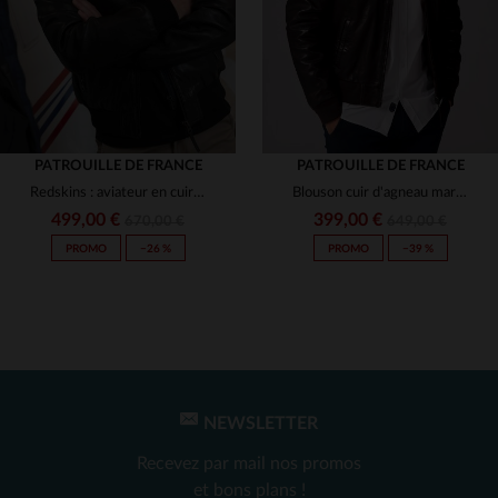
PATROUILLE DE FRANCE
PATROUILLE DE FRANCE
Redskins : aviateur en cuir d'agneau patiné, élégant et technique.
Blouson cuir d'agneau marron, né avec la Patrouille de France.
499,00 €
399,00 €
670,00 €
649,00 €
PROMO
−26 %
PROMO
−39 %
NEWSLETTER
TAILLES DISPONIBLES
TAILLES DISPONIBLES
Recevez par mail nos promos
M
2XL
XL
2XL
et bons plans !