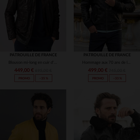
S
M
L
XL
2XL
S
M
L
XL
3XL
PATROUILLE DE FRANCE
PATROUILLE DE FRANCE
Blouson mi-long en cuir d'agneau, hommage à la Patrouille de France.
Hommage aux 70 ans de la Patrouille de France en cuir de mouton noir.
449,00 €
499,00 €
695,00 €
745,00 €
PROMO
−35 %
PROMO
−33 %
TAILLES DISPONIBLES
TAILLES DISPONIBLES