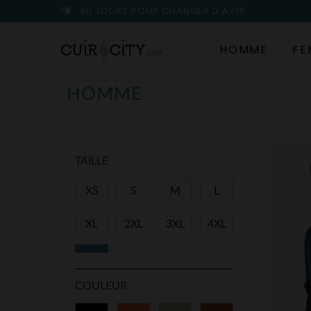
90 JOURS POUR CHANGER D'AVIS
HOMME
FE
HOMME
TAILLE
XS
S
M
L
XL
2XL
3XL
4XL
5XL
28
29
30
COULEUR
31
32
33
34