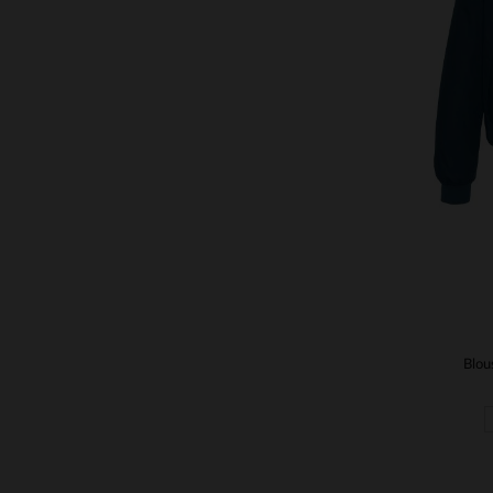
TA
S
Blou