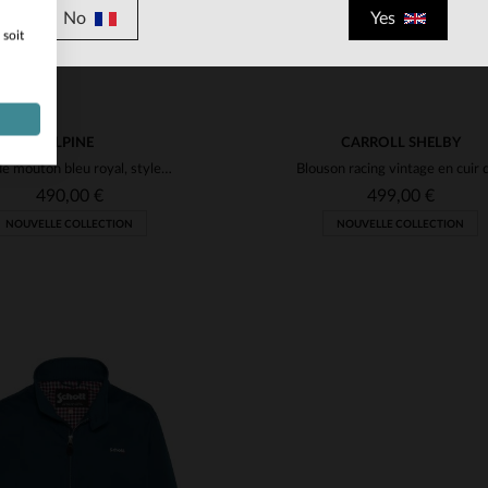
No
Yes
 soit
ALPINE
CARROLL SHELBY
Cuir de mouton bleu royal, style motard, porté toute l'année.
490,00 €
499,00 €
NOUVELLE COLLECTION
NOUVELLE COLLECTION