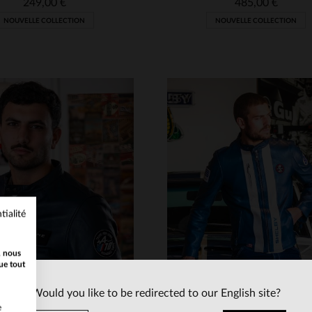
249,00 €
485,00 €
NOUVELLE COLLECTION
NOUVELLE COLLECTION
ILLES DISPONIBLES
TAILLES DISPONIBLE
tialité
M
L
XL
2XL
3XL
S
M
L
XL
2XL
, nous
4XL
5XL
4XL
5XL
ue tout
Would you like to be redirected to our English site?
e