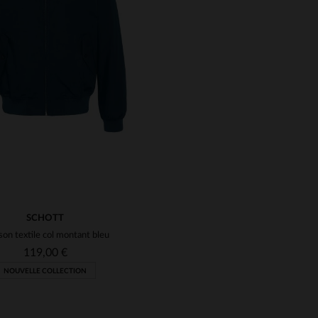
TAILLES DISPONIBLE
M
L
XL
2XL
3XL
ILLES DISPONIBLES
M
XL
3XL
5XL
5XL
SCHOTT
son textile col montant bleu
119,00 €
NOUVELLE COLLECTION