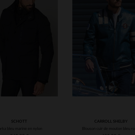
ILLES DISPONIBLES
TAILLES DISPONIBLE
S
M
L
XL
2XL
S
M
L
XL
2XL
3XL
4XL
5XL
4XL
5XL
SCHOTT
CARROLL SHELBY
rka bleu marine en nylon
Blouso