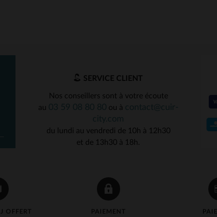
SERVICE CLIENT
Nos conseillers sont à votre écoute
03 59 08 80 80
contact@cuir-
au
ou à
ILLES DISPONIBLES
city.com
du lundi au vendredi de 10h à 12h30
S
4XL
5XL
et de 13h30 à 18h.
J OFFERT
PAIEMENT
PAI