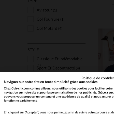
TYPE
Aviateur
(1)
Col Fourrure
(1)
Col Motard
(4)
STYLE
Classique Et Indémodable
(1)
Sport Et Décontracté
(4)
TA
Politique de confiden
S
Naviguez sur notre site en toute simplicité grâce aux cookies
CUIR
Chez Cuir-city.com comme ailleurs, nous utilisons des cookies pour faciliter votre
navigation sur notre site et pour la personnalisation de nos publicités. Grâce à eux
Fin Et Léger
(2)
pouvons vous proposer un contenu et une expérience de qualité et nous assurer q
fonctionne parfaitement.
En cliquant sur "Accepter", vous nous permettez ainsi de suivre votre parcours et d