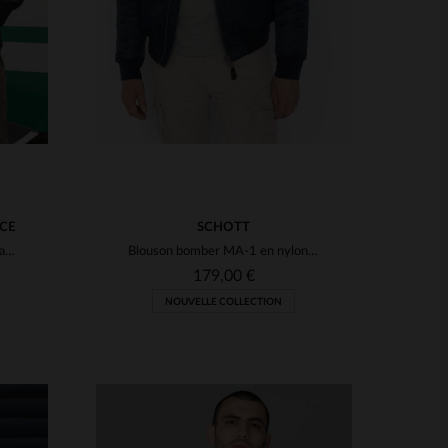
ACE
SCHOTT
Blouson aviateur en cuir d'agneau bleu marine, fabriqué en France.
Blouson bomber MA-1 en nylon recyclé bleu
179,00 €
NOUVELLE COLLECTION