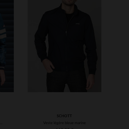
S
TAILLES DISPONIBLES
3XL
S
M
L
XL
2XL
4XL
5XL
SCHOTT
n cuir de mouton bleu royal, style racing Shelby Cobra, léger.
Veste légère bleue marine