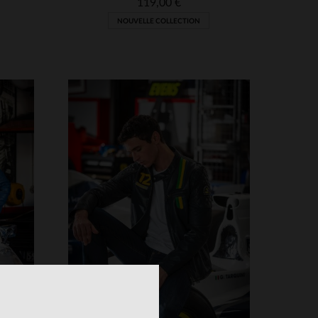
119,00 €
NOUVELLE COLLECTION
S
3XL
TAILLES DISPONIBLES
S
M
XL
2XL
5XL