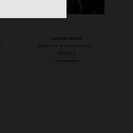
AYRTON SENNA
Blouson racing vintage en cuir de mouton bleu royal. Manches zippées.
Blouson cuir de mouton bleu marine, hommage à Senna et Lotus F1.
499,00 €
TOUTES SAISONS