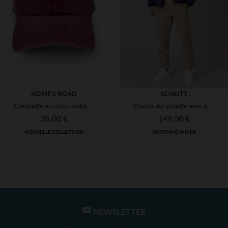
(1)
(1)
(2)
(1)
(1)
KOME'S ROAD
SCHOTT
Casquette en coton violet avec logo crâne brodé
Doudoune violette avec épaules noires
(1)
35,00 €
149,00 €
NOUVELLE COLLECTION
AUTOMNE/HIVER
(1)
(1)
NEWSLETTER
TAILLES DISPONIBLES
TAILLES DISPONIBLES