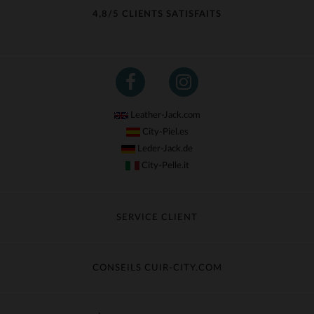
4,8/5 CLIENTS SATISFAITS
Leather-Jack.com
City-Piel.es
Leder-Jack.de
City-Pelle.it
SERVICE CLIENT
Suivre ma commande
Échange & Remboursement
CONSEILS CUIR-CITY.COM
Questions fréquentes
Livraison gratuite
Entretien du cuir