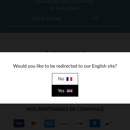
Recevez par mail nos promos
TU
S
M
et bons plans !
OK
SERVICE CLIENT
Nos conseillers sont à votre écoute
Would you like to be redirected to our English site?
03 59 08 80 80
contact@cuir-city.com
au
ou à
du lundi au vendredi de 10h à 12h30
No
et de 13h30 à 18h.
Yes
NOS PARTENAIRES DE CONFIANCE