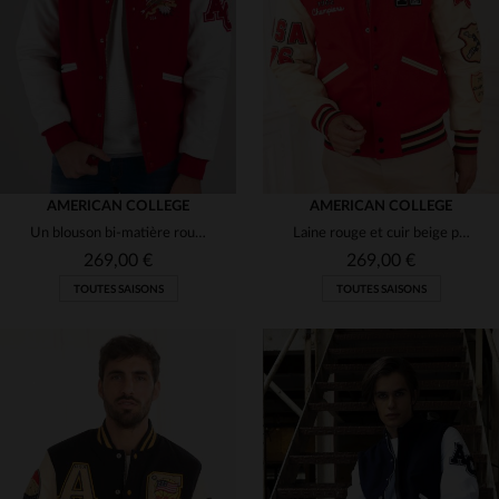
(96)
(81)
(4)
(4)
(4)
AMERICAN COLLEGE
AMERICAN COLLEGE
(8)
Un blouson bi-matière rouge et blanc, inspiré des écoles américaines.
Laine rouge et cuir beige pour un teddy streetwear, chaud et stylé.
(4)
(6)
269,00 €
269,00 €
TOUTES SAISONS
TOUTES SAISONS
(1)
(4)
(3)
(4)
(1)
(30)
(2)
TAILLES DISPONIBLES
TAILLES DISPONIBLES
(7)