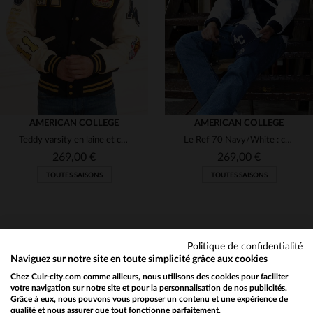
S
M
S
(23)
(84)
(300)
(22)
AMERICAN COLLEGE
(2)
AMERICAN COLLEGE
Teddy varsity en laine et cuir de mouton, coupe droite et style rétro.
Le Ref 70 Navy/White : cuir et laine, style teddy rétro et confort.
(154)
269,00 €
269,00 €
(2)
TOUTES SAISONS
TOUTES SAISONS
(4)
(3)
Politique de confidentialité
(2)
Naviguez sur notre site en toute simplicité grâce aux cookies
(16)
Chez Cuir-city.com comme ailleurs, nous utilisons des cookies pour faciliter
NEWSLETTER
TAILLES DISPONIBLES
TAILLES DISPONIBLES
votre navigation sur notre site et pour la personnalisation de nos publicités.
Grâce à eux, nous pouvons vous proposer un contenu et une expérience de
(13)
Recevez par mail nos promos
qualité et nous assurer que tout fonctionne parfaitement.
Would you like to be redirected to our English site?