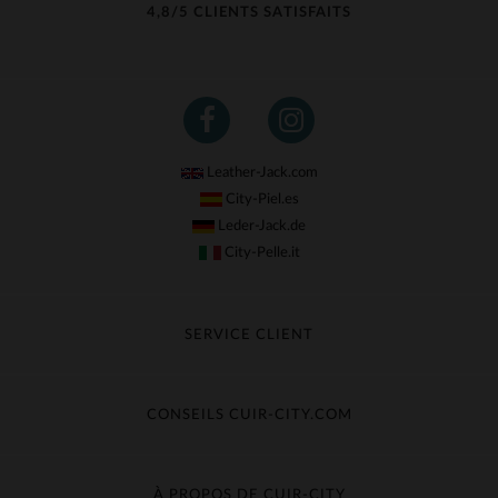
4,8/5 CLIENTS SATISFAITS
(6)
(4)
(108)
(1)
Leather-Jack.com
(3)
City-Piel.es
Leder-Jack.de
City-Pelle.it
SERVICE CLIENT
Suivre ma commande
Échange & Remboursement
CONSEILS CUIR-CITY.COM
Questions fréquentes
Livraison gratuite
Entretien du cuir
Contacter le service client
Guide des matières
À PROPOS DE CUIR-CITY