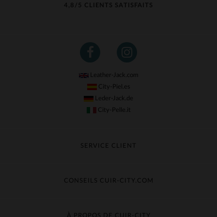
4,8/5 CLIENTS SATISFAITS
(6)
(4)
(108)
(1)
Leather-Jack.com
(3)
City-Piel.es
Leder-Jack.de
City-Pelle.it
SERVICE CLIENT
Suivre ma commande
Échange & Remboursement
CONSEILS CUIR-CITY.COM
Questions fréquentes
Livraison gratuite
Entretien du cuir
Contacter le service client
Guide des matières
À PROPOS DE CUIR-CITY