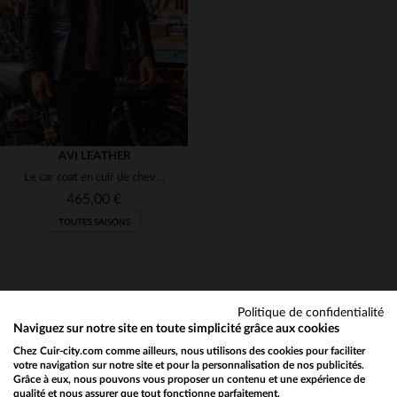
40
42
44
46
48
38
46
48
(23)
(84)
(300)
(22)
AVI LEATHER
(2)
Le car coat en cuir de cheval d'AVI Leather, intemporel et robuste.
(154)
465,00 €
(2)
TOUTES SAISONS
(4)
(3)
Politique de confidentialité
(2)
Naviguez sur notre site en toute simplicité grâce aux cookies
(16)
Chez Cuir-city.com comme ailleurs, nous utilisons des cookies pour faciliter
NEWSLETTER
TAILLES DISPONIBLES
votre navigation sur notre site et pour la personnalisation de nos publicités.
Grâce à eux, nous pouvons vous proposer un contenu et une expérience de
(13)
Recevez par mail nos promos
qualité et nous assurer que tout fonctionne parfaitement.
Would you like to be redirected to our English site?