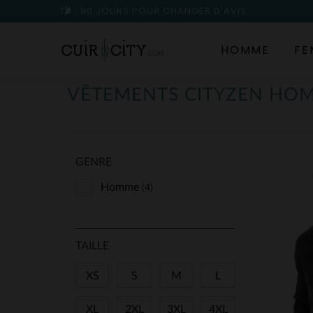
90 JOURS POUR CHANGER D'AVIS
HOMME
FE
VÊTEMENTS CITYZEN HO
GENRE
Homme
(4)
TAILLE
XS
S
M
L
XL
2XL
3XL
4XL