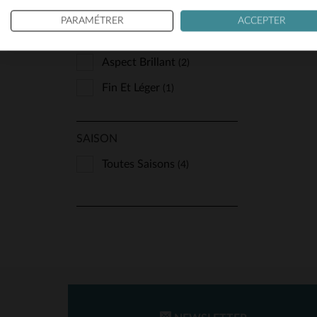
PARAMÉTRER
ACCEPTER
CUIR
Aspect Brillant
(2)
Fin Et Léger
(1)
SAISON
Toutes Saisons
(4)
TA