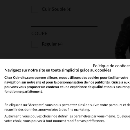
Cuir Souple
(4)
COUPE
Regular
TA
(4)
66
Politique de confiden
TYPE
Naviguez sur notre site en toute simplicité grâce aux cookies
Chez Cuir-city.com comme ailleurs, nous utilisons des cookies pour faciliter votre
Col Chemise
(2)
navigation sur notre site et pour la personnalisation de nos publicités. Grâce à eux
pouvons vous proposer un contenu et une expérience de qualité et nous assurer q
Col Motard
(2)
fonctionne parfaitement.
En cliquant sur "Accepter", vous nous permettez ainsi de suivre votre parcours et d
recueillir des données anonymisées à des fins marketing.
STYLE
Autrement, vous pouvez choisir de définir les paramètres par vous-même. Quelque
Classique Et Indémodable
votre choix, vous pouvez à tout moment modifier vos préférences.
(4)