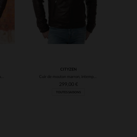
CITYZEN
Cuir de mouton marron, un blouson classique pour un style décontracté.
Cuir de mouton marron, intemporel. Coupe regular, style décontracté.
299,00 €
TOUTES SAISONS