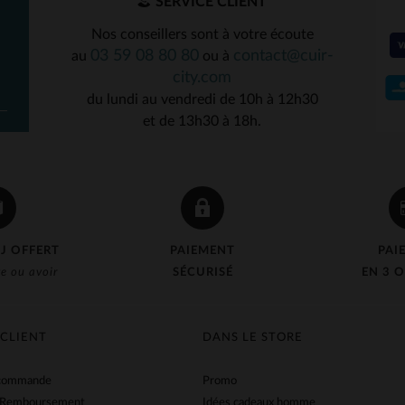
SERVICE CLIENT
Nos conseillers sont à votre écoute
03 59 08 80 80
contact@cuir-
au
ou à
city.com
du lundi au vendredi de 10h à 12h30
et de 13h30 à 18h.
J OFFERT
PAIEMENT
PAI
e ou avoir
SÉCURISÉ
EN 3 O
 CLIENT
DANS LE STORE
 commande
Promo
 Remboursement
Idées cadeaux homme