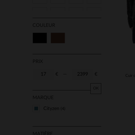
5XL
38
40
42
COULEUR
44
46
48
50
Noir
Marron
52
54
56
58
60
62
64
66
PRIX
68
70
72
74
€
—
€
OK
MARQUE
Cityzen
(4)
MATIÈRE