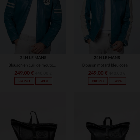
(7)
(7)
(7)
24H LE MANS
24H LE MANS
Blouson en cuir de mouton bleu océan, souple et léger, style racing.
Blouson motard bleu océan en cuir de mouton, léger et souple.
(2)
249,00 €
249,00 €
440,00 €
440,00 €
PROMO
−43 %
PROMO
−43 %
(2)
(2)
(1)
(7)
TAILLES DISPONIBLES
TAILLES DISPONIBLES