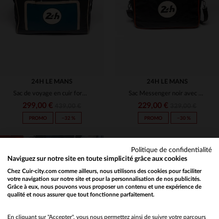
TU
TU
24H LE MANS
24H LE MANS
Sac de voyage en cuir format 48h bleu océan marine thème 24h du Mans
Sac Messenger noir avec détails orange racing
299,00 €
229,00 €
439,00 €
329,00 €
PROMO
−32 %
PROMO
−30 %
Politique de confidentialité
Naviguez sur notre site en toute simplicité grâce aux cookies
Chez Cuir-city.com comme ailleurs, nous utilisons des cookies pour faciliter
votre navigation sur notre site et pour la personnalisation de nos publicités.
Grâce à eux, nous pouvons vous proposer un contenu et une expérience de
qualité et nous assurer que tout fonctionne parfaitement.
Would you like to be redirected to our English site?
TAILLES DISPONIBLES
TAILLES DISPONIBLES
TU
TU
No
En cliquant sur "Accepter", vous nous permettez ainsi de suivre votre parcours