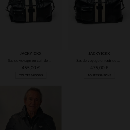
(3)
(3)
(3)
JACKY ICKX
JACKY ICKX
Sac de voyage en cuir de mouton 48H bleu marine Jacky Ickx
Sac de voyage en cuir de mouton 72H bleu marine Jacky Ickx
(1)
455,00 €
475,00 €
TOUTES SAISONS
TOUTES SAISONS
(1)
(3)
(1)
TAILLES DISPONIBLES
TAILLES DISPONIBLES