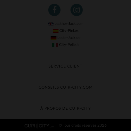
Leather-Jack.com
City-Piel.es
Leder-Jack.de
City-Pelle.it
SERVICE CLIENT
Suivre ma commande
Échange & Remboursement
CONSEILS CUIR-CITY.COM
Questions fréquentes
Livraison gratuite
Entretien du cuir
Contacter le service client
Guide des matières
À PROPOS DE CUIR-CITY
Guide des tailles
Découvrez Cuir-City
© Tous droits réservés 2026
CGV