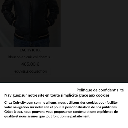
TU
TU
JACKY ICKX
Blouson en cuir col chemise Jacky Ickx bleu marine
485,00 €
NOUVELLE COLLECTION
Politique de confidentialité
NEWSLETTER
Naviguez sur notre site en toute simplicité grâce aux cookies
Chez Cuir-city.com comme ailleurs, nous utilisons des cookies pour faciliter
TAILLES DISPONIBLES
Recevez par mail nos promos
votre navigation sur notre site et pour la personnalisation de nos publicités.
Grâce à eux, nous pouvons vous proposer un contenu et une expérience de
et bons plans !
S
M
L
XL
2XL
qualité et nous assurer que tout fonctionne parfaitement.
Would you like to be redirected to our English site?
OK