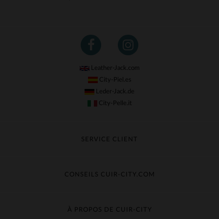
Leather-Jack.com
City-Piel.es
Leder-Jack.de
City-Pelle.it
SERVICE CLIENT
Suivre ma commande
Échange & Remboursement
CONSEILS CUIR-CITY.COM
Questions fréquentes
Livraison gratuite
Entretien du cuir
Contacter le service client
Guide des matières
À PROPOS DE CUIR-CITY