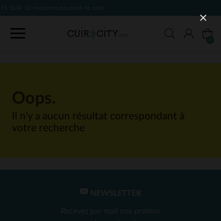
dent le site
0
Oops.
Il n'y a aucun résultat correspondant à
votre recherche
NEWSLETTER
Recevez par mail nos promos