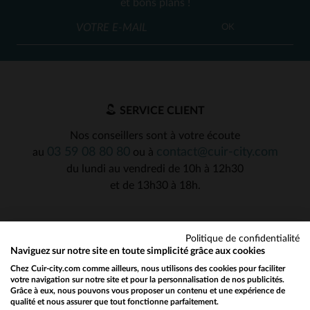
et bons plans !
OK
SERVICE CLIENT
Nos conseillers sont à votre écoute
03 59 08 80 80
contact@cuir-city.com
au
ou à
du lundi au vendredi de 10h à 12h30
et de 13h30 à 18h.
Politique de confidentialité
NOS PARTENAIRES DE CONFIANCE
Naviguez sur notre site en toute simplicité grâce aux cookies
Chez Cuir-city.com comme ailleurs, nous utilisons des cookies pour faciliter
votre navigation sur notre site et pour la personnalisation de nos publicités.
Grâce à eux, nous pouvons vous proposer un contenu et une expérience de
qualité et nous assurer que tout fonctionne parfaitement.
Would you like to be redirected to our English site?